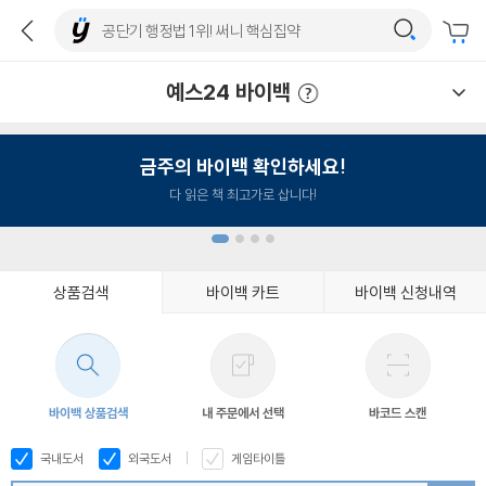
예스24 바이백
예스24 바이백 이용안내
금주의 바이백 확인하세요!
다 읽은 책 최고가로 삽니다!
상품검색
바이백 카트
바이백 신청내역
1
2
3
4
바이백 상품검색
내 주문에서 선택
바코드 스캔
국내도서
외국도서
게임타이틀