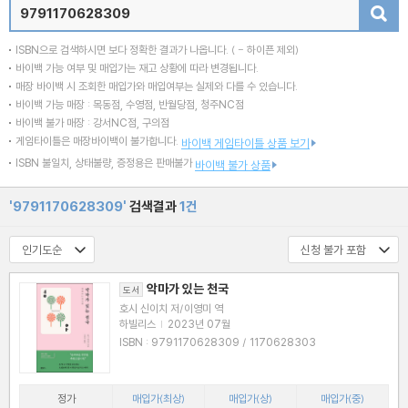
검색
ISBN으로 검색하시면 보다 정확한 결과가 나옵니다.
( - 하이픈 제외)
바이백 가능 여부 및 매입가는 재고 상황에 따라 변경됩니다.
매장 바이백 시 조회한 매입가와 매입여부는 실제와 다를 수 있습니다.
바이백 가능 매장 : 목동점, 수영점, 반월당점, 청주NC점
바이백 불가 매장 : 강서NC점, 구의점
게임타이틀은 매장바이백이 불가합니다.
바이백 게임타이틀 상품 보기
ISBN 불일치, 상태불량, 증정용은 판매불가
바이백 불가 상품
'9791170628309'
검색결과
1건
악마가 있는 천국
도서
호시 신이치 저/이영미 역
하빌리스
|
2023년 07월
ISBN : 9791170628309 / 1170628303
정가
매입가(최상)
매입가(상)
매입가(중)