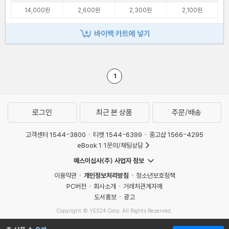
14,000원
2,600원
2,300원
2,100원
바이백 카트에 넣기
1
로그인
최근 본 상품
주문/배송
고객센터 1544-3800
티켓 1544-6399
중고샵 1566-4295
eBook 1:1문의/채팅상담
예스이십사(주) 사업자 정보
이용약관
개인정보처리방침
청소년보호정책
PC버전
회사소개
거래처관계자께
도서홍보
광고
Copyright © YES24 Corp. All Rights Reserved.
MATOM3