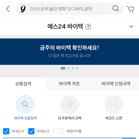
예스24 바이백
예스24 바이백 이용안내
금주의 바이백 확인하세요!
다 읽은 책 최고가로 삽니다!
상품검색
바이백 카트
바이백 신청내역
1
2
3
4
바이백 상품검색
내 주문에서 선택
바코드 스캔
국내도서
외국도서
게임타이틀