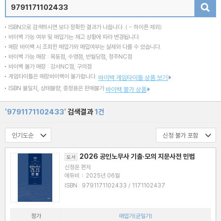
검색
ISBN으로 검색하시면 보다 정확한 결과가 나옵니다.
( - 하이픈 제외)
바이백 가능 여부 및 매입가는 재고 상황에 따라 변경됩니다.
매장 바이백 시 조회한 매입가와 매입여부는 실제와 다를 수 있습니다.
바이백 가능 매장 : 목동점, 수영점, 반월당점, 청주NC점
바이백 불가 매장 : 강서NC점, 구의점
게임타이틀은 매장바이백이 불가합니다.
바이백 게임타이틀 상품 보기
ISBN 불일치, 상태불량, 증정용은 판매불가
바이백 불가 상품
'9791171102433'
검색결과
1건
2026 공인노무사 기출·모의 지문사전 민법
도서
신정운 편저
에듀비
|
2025년 06월
ISBN : 9791171102433 / 1171102437
정가
매입가(균일가)