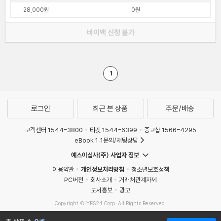
28,000원
0원
바이백 신청 불가
1
로그인
최근 본 상품
주문/배송
고객센터 1544-3800
티켓 1544-6399
중고샵 1566-4295
eBook 1:1문의/채팅상담
예스이십사(주) 사업자 정보
이용약관
개인정보처리방침
청소년보호정책
PC버전
회사소개
거래처관계자께
도서홍보
광고
Copyright © YES24 Corp. All Rights Reserved.
MATOM9