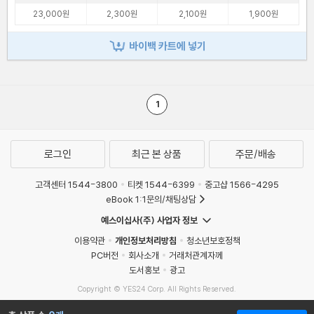
23,000원
2,300원
2,100원
1,900원
바이백 카트에 넣기
1
로그인
최근 본 상품
주문/배송
고객센터 1544-3800
티켓 1544-6399
중고샵 1566-4295
eBook 1:1문의/채팅상담
예스이십사(주) 사업자 정보
이용약관
개인정보처리방침
청소년보호정책
PC버전
회사소개
거래처관계자께
도서홍보
광고
Copyright © YES24 Corp. All Rights Reserved.
MATOM6