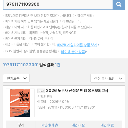
검색
ISBN으로 검색하시면 보다 정확한 결과가 나옵니다.
( - 하이픈 제외)
바이백 가능 여부 및 매입가는 재고 상황에 따라 변경됩니다.
매장 바이백 시 조회한 매입가와 매입여부는 실제와 다를 수 있습니다.
바이백 가능 매장 : 목동점, 수영점, 반월당점, 청주NC점
바이백 불가 매장 : 강서NC점, 구의점
게임타이틀은 매장바이백이 불가합니다.
바이백 게임타이틀 상품 보기
ISBN 불일치, 상태불량, 증정용은 판매불가
바이백 불가 상품
'9791171103300'
검색결과
1건
2026 노무사 신정운 민법 봉투모의고사
도서
신정운 편저
에듀비
|
2026년 04월
ISBN : 9791171103300 / 1171103301
정가
매입가(최상)
매입가(상)
매입가(중)