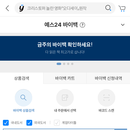
예스24 바이백
예스24 바이백 이용안내
금주의 바이백 확인하세요!
다 읽은 책 최고가로 삽니다!
상품검색
바이백 카트
바이백 신청내역
1
2
3
4
바이백 상품검색
내 주문에서 선택
바코드 스캔
국내도서
외국도서
게임타이틀