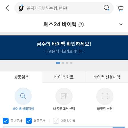
예스24 바이백
예스24 바이백 이용안내
금주의 바이백 확인하세요!
다 읽은 책 최고가로 삽니다!
상품검색
바이백 카트
바이백 신청내역
1
2
3
4
바이백 상품검색
내 주문에서 선택
바코드 스캔
국내도서
외국도서
게임타이틀