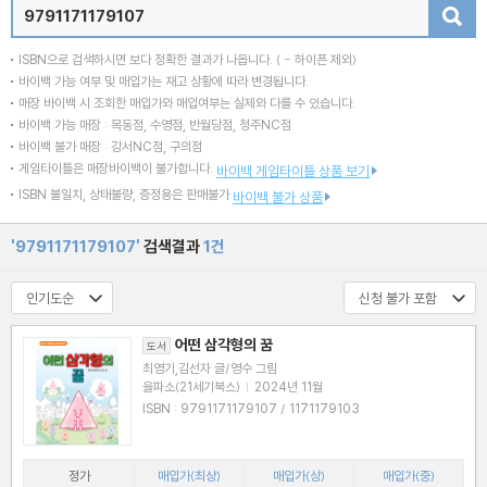
검색
ISBN으로 검색하시면 보다 정확한 결과가 나옵니다.
( - 하이픈 제외)
바이백 가능 여부 및 매입가는 재고 상황에 따라 변경됩니다.
매장 바이백 시 조회한 매입가와 매입여부는 실제와 다를 수 있습니다.
바이백 가능 매장 : 목동점, 수영점, 반월당점, 청주NC점
바이백 불가 매장 : 강서NC점, 구의점
게임타이틀은 매장바이백이 불가합니다.
바이백 게임타이틀 상품 보기
ISBN 불일치, 상태불량, 증정용은 판매불가
바이백 불가 상품
'9791171179107'
검색결과
1건
어떤 삼각형의 꿈
도서
최영기,김선자 글/영수 그림
을파소(21세기북스)
|
2024년 11월
ISBN : 9791171179107 / 1171179103
정가
매입가(최상)
매입가(상)
매입가(중)