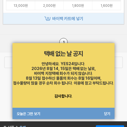
13,000원
2,000원
1,800원
1,600원
바이백 카트에 넣기
1
택배 없는 날 공지
로그인
최근 본 상품
주문/배송
안녕하세요. YES24입니다.
2026년 8월 14, 15일은 택배 없는 날로,
바이백 지정택배 회수가 되지 않습니다.
고객센터 1544-3800
티켓 1544-6399
중고샵 1566-4295
8월 13일 접수하신 물품의 회수는 8월 16일이며,
eBook 1:1문의/채팅상담
접수물량이 많을 경우 순차 회수 됩니다.
이용에 참고 부탁드립니다.
예스이십사(주) 사업자 정보
감사합니다.
이용약관
개인정보처리방침
청소년보호정책
PC버전
회사소개
거래처관계자께
도서홍보
광고
오늘은 그만 보기
닫기
Copyright © YES24 Corp. All Rights Reserved.
MATOM11