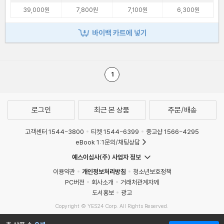
39,000원
7,800원
7,100원
6,300원
바이백 카트에 넣기
1
로그인
최근 본 상품
주문/배송
고객센터 1544-3800
티켓 1544-6399
중고샵 1566-4295
eBook 1:1문의/채팅상담
예스이십사(주) 사업자 정보
이용약관
개인정보처리방침
청소년보호정책
PC버전
회사소개
거래처관계자께
도서홍보
광고
Copyright © YES24 Corp. All Rights Reserved.
MATOM4