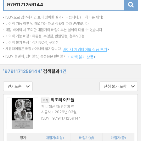
검색
ISBN으로 검색하시면 보다 정확한 결과가 나옵니다.
( - 하이픈 제외)
바이백 가능 여부 및 매입가는 재고 상황에 따라 변경됩니다.
매장 바이백 시 조회한 매입가와 매입여부는 실제와 다를 수 있습니다.
바이백 가능 매장 : 목동점, 수영점, 반월당점, 청주NC점
바이백 불가 매장 : 강서NC점, 구의점
게임타이틀은 매장바이백이 불가합니다.
바이백 게임타이틀 상품 보기
ISBN 불일치, 상태불량, 증정용은 판매불가
바이백 불가 상품
'9791171259144'
검색결과
1건
최초의 이브들
도서
캣 보해넌 저/안은미 역
시공사
|
2026년 03월
ISBN : 9791171259144
정가
매입가(최상)
매입가(상)
매입가(중)