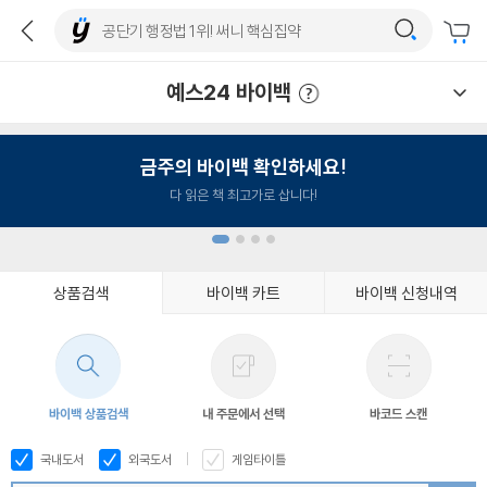
예스24 바이백
예스24 바이백 이용안내
금주의 바이백 확인하세요!
다 읽은 책 최고가로 삽니다!
상품검색
바이백 카트
바이백 신청내역
1
2
3
4
바이백 상품검색
내 주문에서 선택
바코드 스캔
국내도서
외국도서
게임타이틀