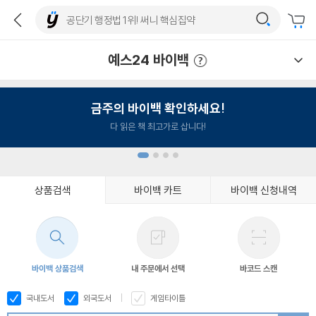
예스24 바이백
예스24 바이백 이용안내
금주의 바이백 확인하세요!
다 읽은 책 최고가로 삽니다!
상품검색
바이백 카트
바이백 신청내역
1
2
3
4
바이백 상품검색
내 주문에서 선택
바코드 스캔
국내도서
외국도서
게임타이틀