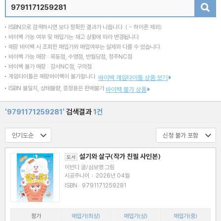
검색
ISBN으로 검색하시면 보다 정확한 결과가 나옵니다.
( - 하이픈 제외)
바이백 가능 여부 및 매입가는 재고 상황에 따라 변경됩니다.
매장 바이백 시 조회한 매입가와 매입여부는 실제와 다를 수 있습니다.
바이백 가능 매장 : 목동점, 수영점, 반월당점, 청주NC점
바이백 불가 매장 : 강서NC점, 구의점
게임타이틀은 매장바이백이 불가합니다.
바이백 게임타이틀 상품 보기
ISBN 불일치, 상태불량, 증정용은 판매불가
바이백 불가 상품
'9791171259281'
검색결과
1건
설기와 살구(작가 친필 사인본)
도서
이반디 글/심보영 그림
시공주니어
|
2026년 04월
ISBN : 9791171259281
정가
매입가(최상)
매입가(상)
매입가(중)