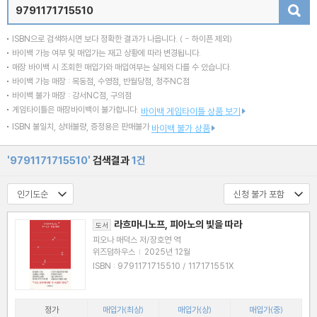
검색
ISBN으로 검색하시면 보다 정확한 결과가 나옵니다.
( - 하이픈 제외)
바이백 가능 여부 및 매입가는 재고 상황에 따라 변경됩니다.
매장 바이백 시 조회한 매입가와 매입여부는 실제와 다를 수 있습니다.
바이백 가능 매장 : 목동점, 수영점, 반월당점, 청주NC점
바이백 불가 매장 : 강서NC점, 구의점
게임타이틀은 매장바이백이 불가합니다.
바이백 게임타이틀 상품 보기
ISBN 불일치, 상태불량, 증정용은 판매불가
바이백 불가 상품
'9791171715510'
검색결과
1건
라흐마니노프, 피아노의 빛을 따라
도서
피오나 매덕스 저/장호연 역
위즈덤하우스
|
2025년 12월
ISBN : 9791171715510 / 117171551X
정가
매입가(최상)
매입가(상)
매입가(중)