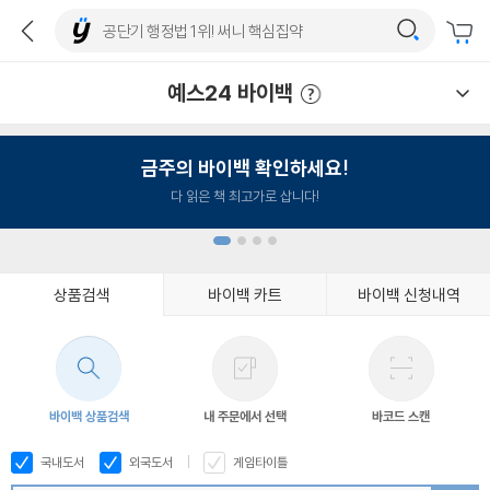
예스24 바이백
예스24 바이백 이용안내
금주의 바이백 확인하세요!
다 읽은 책 최고가로 삽니다!
상품검색
바이백 카트
바이백 신청내역
1
2
3
4
바이백 상품검색
내 주문에서 선택
바코드 스캔
국내도서
외국도서
게임타이틀