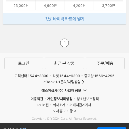
23,000원
4,600원
4,200원
3,700원
바이백 카트에 넣기
1
로그인
최근 본 상품
주문/배송
고객센터 1544-3800
티켓 1544-6399
중고샵 1566-4295
eBook 1:1문의/채팅상담
예스이십사(주) 사업자 정보
이용약관
개인정보처리방침
청소년보호정책
PC버전
회사소개
거래처관계자께
도서홍보
광고
Copyright © YES24 Corp. All Rights Reserved.
MATOM7