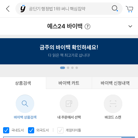
예스24 바이백
예스24 바이백 이용안내
금주의 바이백 확인하세요!
다 읽은 책 최고가로 삽니다!
상품검색
바이백 카트
바이백 신청내역
1
2
3
4
바이백 상품검색
내 주문에서 선택
바코드 스캔
국내도서
외국도서
게임타이틀