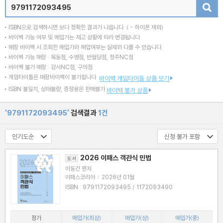
검색
ISBN으로 검색하시면 보다 정확한 결과가 나옵니다.
( - 하이픈 제외)
바이백 가능 여부 및 매입가는 재고 상황에 따라 변경됩니다.
매장 바이백 시 조회한 매입가와 매입여부는 실제와 다를 수 있습니다.
바이백 가능 매장 : 목동점, 수영점, 반월당점, 청주NC점
바이백 불가 매장 : 강서NC점, 구의점
게임타이틀은 매장바이백이 불가합니다.
바이백 게임타이틀 상품 보기
ISBN 불일치, 상태불량, 증정용은 판매불가
바이백 불가 상품
'9791172093495'
검색결과
1건
2026 이패스 객관식 민법
도서
이동건 편저
이패스코리아
|
2026년 01월
ISBN : 9791172093495 / 1172093490
정가
매입가(최상)
매입가(상)
매입가(중)