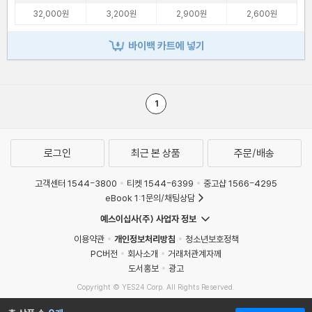
32,000원
3,200원
2,900원
2,600원
바이백 카트에 넣기
1
로그인
최근 본 상품
주문/배송
고객센터 1544-3800
티켓 1544-6399
중고샵 1566-4295
eBook 1:1문의/채팅상담
예스이십사(주) 사업자 정보
이용약관
개인정보처리방침
청소년보호정책
PC버전
회사소개
거래처관계자께
도서홍보
광고
Copyright © YES24 Corp. All Rights Reserved.
MATOM9