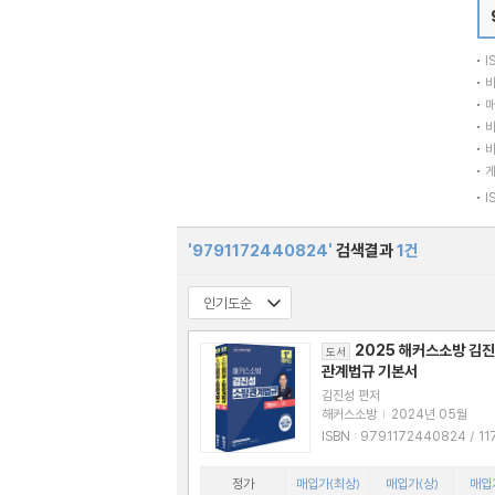
I
바
매
바
바
I
'9791172440824'
검색결과
1건
2025 해커스소방 김진
도서
관계법규 기본서
김진성 편저
해커스소방
|
2024년 05월
ISBN : 9791172440824 / 1172440
824
정가
매입가(최상)
매입가(상)
매입