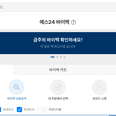
예스24 바이백
예스24 바이백 이용안내
금주의 바이백 확인하세요!
다 읽은 책 최고가로 삽니다!
바이백 카트
1
2
3
4
바이백 상품검색
내 주문에서 선택
바코드 스캔
국내도서
외국도서
게임타이틀