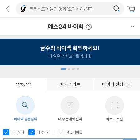
예스24 바이백
예스24 바이백 이용안내
금주의 바이백 확인하세요!
다 읽은 책 최고가로 삽니다!
상품검색
바이백 카트
바이백 신청내역
1
2
3
4
바이백 상품검색
내 주문에서 선택
바코드 스캔
국내도서
외국도서
게임타이틀