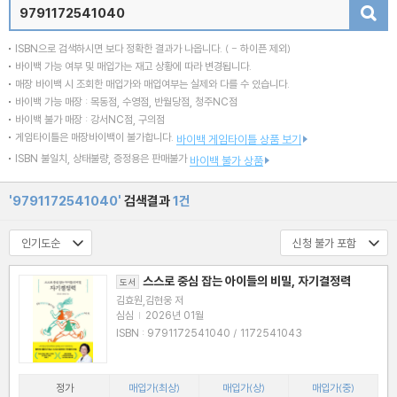
검색
ISBN으로 검색하시면 보다 정확한 결과가 나옵니다.
( - 하이픈 제외)
바이백 가능 여부 및 매입가는 재고 상황에 따라 변경됩니다.
매장 바이백 시 조회한 매입가와 매입여부는 실제와 다를 수 있습니다.
바이백 가능 매장 : 목동점, 수영점, 반월당점, 청주NC점
바이백 불가 매장 : 강서NC점, 구의점
게임타이틀은 매장바이백이 불가합니다.
바이백 게임타이틀 상품 보기
ISBN 불일치, 상태불량, 증정용은 판매불가
바이백 불가 상품
'9791172541040'
검색결과
1건
스스로 중심 잡는 아이들의 비밀, 자기결정력
도서
김효원,김현웅 저
심심
|
2026년 01월
ISBN : 9791172541040 / 1172541043
정가
매입가(최상)
매입가(상)
매입가(중)