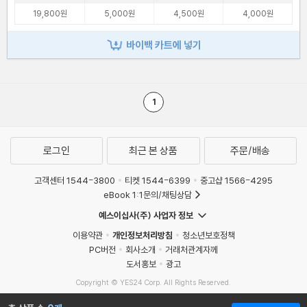
19,800원
5,000원
4,500원
4,000원
바이백 카트에 넣기
1
로그인
최근 본 상품
주문/배송
고객센터 1544-3800
티켓 1544-6399
중고샵 1566-4295
eBook 1:1문의/채팅상담
예스이십사(주) 사업자 정보
이용약관
개인정보처리방침
청소년보호정책
PC버전
회사소개
거래처관계자께
도서홍보
광고
Copyright © YES24 Corp. All Rights Reserved.
MATOM7