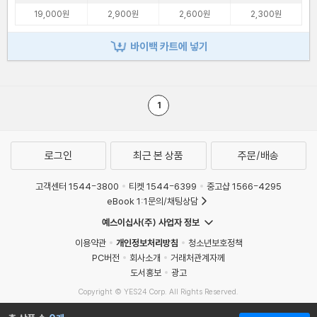
19,000원
2,900원
2,600원
2,300원
바이백 카트에 넣기
1
로그인
최근 본 상품
주문/배송
고객센터 1544-3800
티켓 1544-6399
중고샵 1566-4295
eBook 1:1문의/채팅상담
예스이십사(주) 사업자 정보
이용약관
개인정보처리방침
청소년보호정책
PC버전
회사소개
거래처관계자께
도서홍보
광고
Copyright © YES24 Corp. All Rights Reserved.
MATOM9