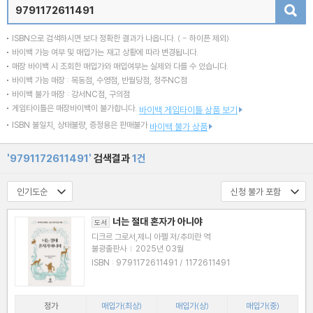
검색
ISBN으로 검색하시면 보다 정확한 결과가 나옵니다.
( - 하이픈 제외)
바이백 가능 여부 및 매입가는 재고 상황에 따라 변경됩니다.
매장 바이백 시 조회한 매입가와 매입여부는 실제와 다를 수 있습니다.
바이백 가능 매장 : 목동점, 수영점, 반월당점, 청주NC점
바이백 불가 매장 : 강서NC점, 구의점
게임타이틀은 매장바이백이 불가합니다.
바이백 게임타이틀 상품 보기
ISBN 불일치, 상태불량, 증정용은 판매불가
바이백 불가 상품
'9791172611491'
검색결과
1건
너는 절대 혼자가 아니야
도서
디크르 그로서,제니 아펠 저/추미란 역
불광출판사
|
2025년 03월
ISBN : 9791172611491 / 1172611491
정가
매입가(최상)
매입가(상)
매입가(중)