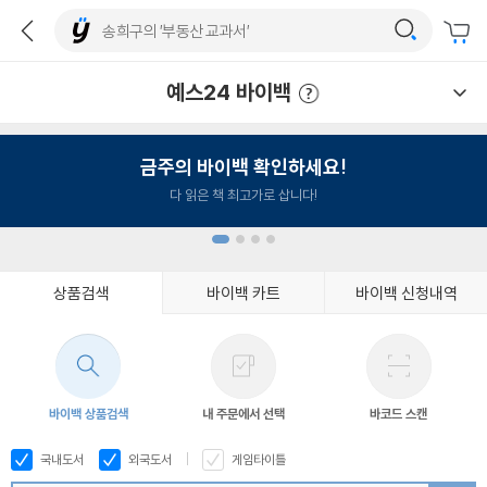
예스24 바이백
예스24 바이백 이용안내
금주의 바이백 확인하세요!
다 읽은 책 최고가로 삽니다!
상품검색
바이백 카트
바이백 신청내역
1
2
3
4
바이백 상품검색
내 주문에서 선택
바코드 스캔
국내도서
외국도서
게임타이틀