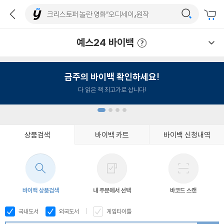
예스24 바이백
예스24 바이백 이용안내
금주의 바이백 확인하세요!
다 읽은 책 최고가로 삽니다!
상품검색
바이백 카트
바이백 신청내역
1
2
3
4
바이백 상품검색
내 주문에서 선택
바코드 스캔
국내도서
외국도서
게임타이틀