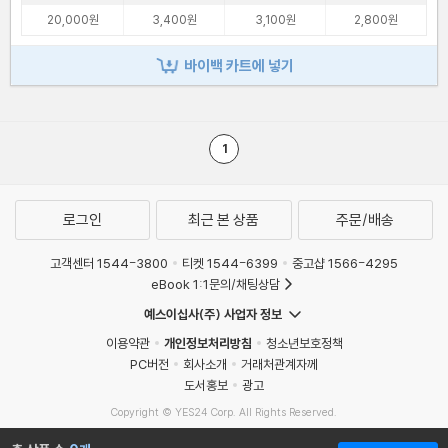
20,000원
3,400원
3,100원
2,800원
바이백 카트에 넣기
1
로그인
최근 본 상품
주문/배송
고객센터 1544-3800
티켓 1544-6399
중고샵 1566-4295
eBook 1:1문의/채팅상담
예스이십사(주) 사업자 정보
이용약관
개인정보처리방침
청소년보호정책
PC버전
회사소개
거래처관계자께
도서홍보
광고
Copyright © YES24 Corp. All Rights Reserved.
MATOM2