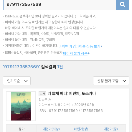
검색
ISBN으로 검색하시면 보다 정확한 결과가 나옵니다.
( - 하이픈 제외)
바이백 가능 여부 및 매입가는 재고 상황에 따라 변경됩니다.
매장 바이백 시 조회한 매입가와 매입여부는 실제와 다를 수 있습니다.
바이백 가능 매장 : 목동점, 수영점, 반월당점, 청주NC점
바이백 불가 매장 : 강서NC점, 구의점
게임타이틀은 매장바이백이 불가합니다.
바이백 게임타이틀 상품 보기
ISBN 불일치, 상태불량, 증정용은 판매불가
바이백 불가 상품
'9791173557569'
검색결과
1건
라 돌체 비타: 피렌체, 토스카나
도서
김승우 저
미다스북스(리틀미다스)
|
2026년 03월
ISBN : 9791173557569 / 1173557563
정가
매입가(최상)
매입가(상)
매입가(중)