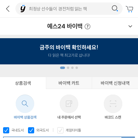
예스24 바이백
예스24 바이백 이용안내
금주의 바이백 확인하세요!
다 읽은 책 최고가로 삽니다!
상품검색
바이백 카트
바이백 신청내역
1
2
3
4
바이백 상품검색
내 주문에서 선택
바코드 스캔
국내도서
외국도서
게임타이틀