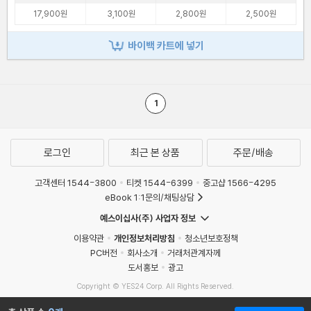
17,900원
3,100원
2,800원
2,500원
바이백 카트에 넣기
1
로그인
최근 본 상품
주문/배송
고객센터 1544-3800
티켓 1544-6399
중고샵 1566-4295
eBook 1:1문의/채팅상담
예스이십사(주) 사업자 정보
이용약관
개인정보처리방침
청소년보호정책
PC버전
회사소개
거래처관계자께
도서홍보
광고
Copyright © YES24 Corp. All Rights Reserved.
MATOM16