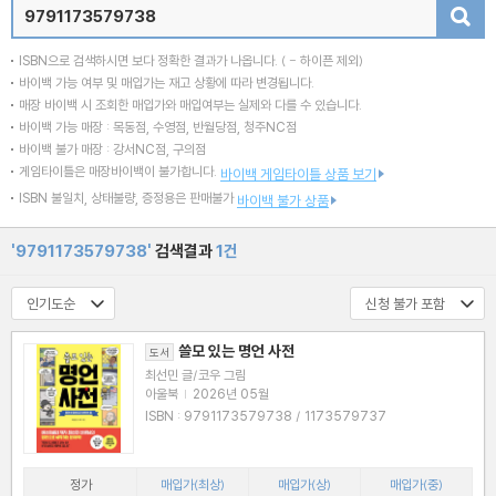
검색
ISBN으로 검색하시면 보다 정확한 결과가 나옵니다.
( - 하이픈 제외)
바이백 가능 여부 및 매입가는 재고 상황에 따라 변경됩니다.
매장 바이백 시 조회한 매입가와 매입여부는 실제와 다를 수 있습니다.
바이백 가능 매장 : 목동점, 수영점, 반월당점, 청주NC점
바이백 불가 매장 : 강서NC점, 구의점
게임타이틀은 매장바이백이 불가합니다.
바이백 게임타이틀 상품 보기
ISBN 불일치, 상태불량, 증정용은 판매불가
바이백 불가 상품
'9791173579738'
검색결과
1건
쓸모 있는 명언 사전
도서
최선민 글/코우 그림
아울북
|
2026년 05월
ISBN : 9791173579738 / 1173579737
정가
매입가(최상)
매입가(상)
매입가(중)