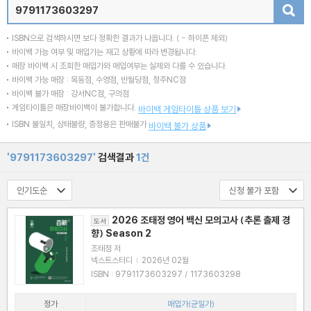
검색
ISBN으로 검색하시면 보다 정확한 결과가 나옵니다.
( - 하이픈 제외)
바이백 가능 여부 및 매입가는 재고 상황에 따라 변경됩니다.
매장 바이백 시 조회한 매입가와 매입여부는 실제와 다를 수 있습니다.
바이백 가능 매장 : 목동점, 수영점, 반월당점, 청주NC점
바이백 불가 매장 : 강서NC점, 구의점
게임타이틀은 매장바이백이 불가합니다.
바이백 게임타이틀 상품 보기
ISBN 불일치, 상태불량, 증정용은 판매불가
바이백 불가 상품
'9791173603297'
검색결과
1건
2026 조태정 영어 백신 모의고사 (추론 출제 경
도서
향) Season 2
조태정 저
넥스트스터디
|
2026년 02월
ISBN : 9791173603297 / 1173603298
정가
매입가(균일가)