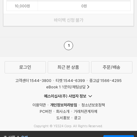
10,000원
0원
바이백 신청 불가
1
로그인
최근 본 상품
주문/배송
고객센터 1544-3800
티켓 1544-6399
중고샵 1566-4295
eBook 1:1문의/채팅상담
예스이십사(주) 사업자 정보
이용약관
개인정보처리방침
청소년보호정책
PC버전
회사소개
거래처관계자께
도서홍보
광고
Copyright © YES24 Corp. All Rights Reserved.
MATOM4