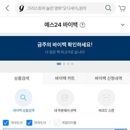
예스24 바이백
예스24 바이백 이용안내
금주의 바이백 확인하세요!
다 읽은 책 최고가로 삽니다!
상품검색
바이백 카트
바이백 신청내역
1
2
3
4
바이백 상품검색
내 주문에서 선택
바코드 스캔
국내도서
외국도서
게임타이틀