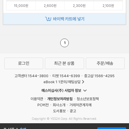
15,000원
2,600원
2,300원
2,100원
바이백 카트에 넣기
1
로그인
최근 본 상품
주문/배송
고객센터 1544-3800
티켓 1544-6399
중고샵 1566-4295
eBook 1:1문의/채팅상담
예스이십사(주) 사업자 정보
이용약관
개인정보처리방침
청소년보호정책
PC버전
회사소개
거래처관계자께
도서홍보
광고
Copyright © YES24 Corp. All Rights Reserved.
MATOM11