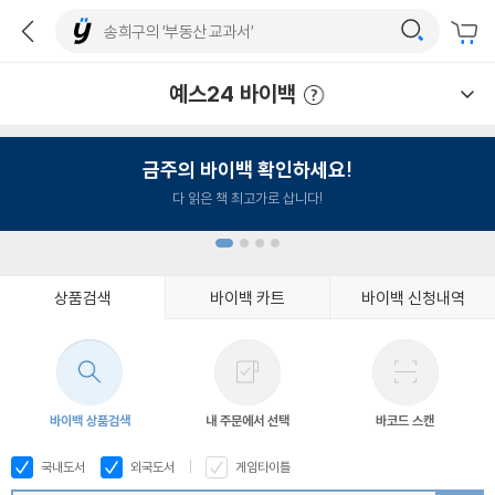
예스24 바이백
예스24 바이백 이용안내
금주의 바이백 확인하세요!
다 읽은 책 최고가로 삽니다!
상품검색
바이백 카트
바이백 신청내역
1
2
3
4
바이백 상품검색
내 주문에서 선택
바코드 스캔
국내도서
외국도서
게임타이틀