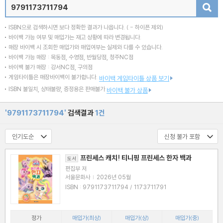
검색
ISBN으로 검색하시면 보다 정확한 결과가 나옵니다.
( - 하이픈 제외)
바이백 가능 여부 및 매입가는 재고 상황에 따라 변경됩니다.
매장 바이백 시 조회한 매입가와 매입여부는 실제와 다를 수 있습니다.
바이백 가능 매장 : 목동점, 수영점, 반월당점, 청주NC점
바이백 불가 매장 : 강서NC점, 구의점
게임타이틀은 매장바이백이 불가합니다.
바이백 게임타이틀 상품 보기
ISBN 불일치, 상태불량, 증정용은 판매불가
바이백 불가 상품
'9791173711794'
검색결과
1건
프린세스 캐치! 티니핑 프린세스 한자 백과
도서
편집부 저
서울문화사
|
2026년 05월
ISBN : 9791173711794 / 1173711791
정가
매입가(최상)
매입가(상)
매입가(중)