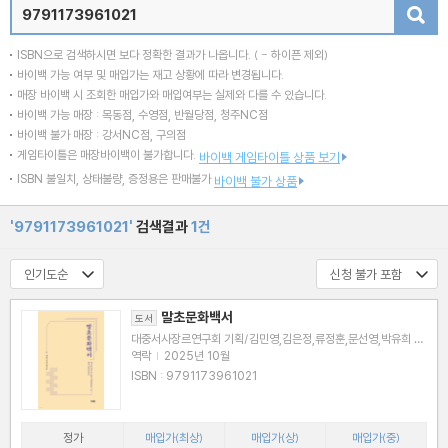
검색
ISBN으로 검색하시면 보다 정확한 결과가 나옵니다.
( - 하이픈 제외)
바이백 가능 여부 및 매입가는 재고 상황에 따라 변경됩니다.
매장 바이백 시 조회한 매입가와 매입여부는 실제와 다를 수 있습니다.
바이백 가능 매장 : 목동점, 수영점, 반월당점, 청주NC점
바이백 불가 매장 : 강서NC점, 구의점
게임타이틀은 매장바이백이 불가합니다.
바이백 게임타이틀 상품 보기
ISBN 불일치, 상태불량, 증정용은 판매불가
바이백 불가 상품
'9791173961021'
검색결과
1건
말초문화백서
도서
대중서사장르연구회 기획/김민영,김은정,류정훈,문선영,박유희 등
저
역락
|
2025년 10월
ISBN : 9791173961021
정가
매입가(최상)
매입가(상)
매입가(중)