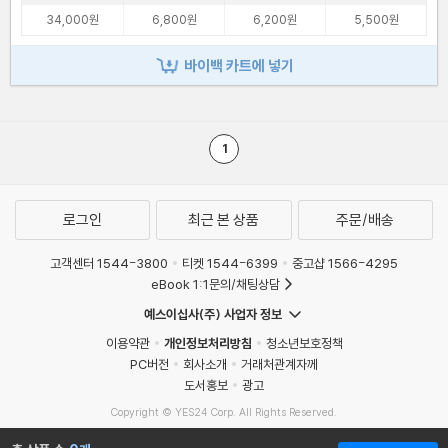
34,000원
6,800원
6,200원
5,500원
바이백 카트에 넣기
1
로그인
최근 본 상품
주문/배송
고객센터 1544-3800
티켓 1544-6399
중고샵 1566-4295
eBook 1:1문의/채팅상담
예스이십사(주) 사업자 정보
이용약관
개인정보처리방침
청소년보호정책
PC버전
회사소개
거래처관계자께
도서홍보
광고
Copyright © YES24 Corp. All Rights Reserved.
MATOM3