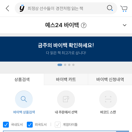
예스24 바이백
예스24 바이백 이용안내
금주의 바이백 확인하세요!
다 읽은 책 최고가로 삽니다!
상품검색
바이백 카트
바이백 신청내역
1
2
3
4
바이백 상품검색
내 주문에서 선택
바코드 스캔
국내도서
외국도서
게임타이틀