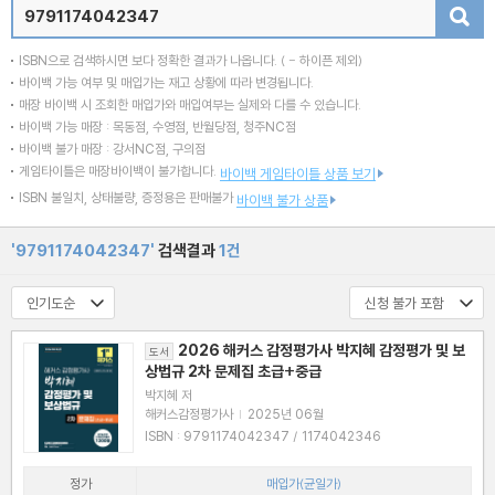
검색
ISBN으로 검색하시면 보다 정확한 결과가 나옵니다.
( - 하이픈 제외)
바이백 가능 여부 및 매입가는 재고 상황에 따라 변경됩니다.
매장 바이백 시 조회한 매입가와 매입여부는 실제와 다를 수 있습니다.
바이백 가능 매장 : 목동점, 수영점, 반월당점, 청주NC점
바이백 불가 매장 : 강서NC점, 구의점
게임타이틀은 매장바이백이 불가합니다.
바이백 게임타이틀 상품 보기
ISBN 불일치, 상태불량, 증정용은 판매불가
바이백 불가 상품
'9791174042347'
검색결과
1건
2026 해커스 감정평가사 박지혜 감정평가 및 보
도서
상법규 2차 문제집 초급+중급
박지혜 저
해커스감정평가사
|
2025년 06월
ISBN : 9791174042347 / 1174042346
정가
매입가(균일가)