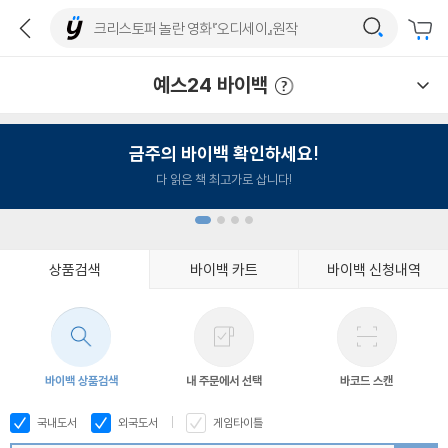
예스24 바이백
예스24 바이백 이용안내
금주의 바이백 확인하세요!
다 읽은 책 최고가로 삽니다!
상품검색
바이백 카트
바이백 신청내역
1
2
3
4
바이백 상품검색
내 주문에서 선택
바코드 스캔
국내도서
외국도서
게임타이틀