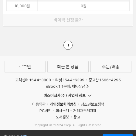
18,000원
0원
바이백 신청 불가
1
로그인
최근 본 상품
주문/배송
고객센터 1544-3800
티켓 1544-6399
중고샵 1566-4295
eBook 1:1문의/채팅상담
예스이십사(주) 사업자 정보
이용약관
개인정보처리방침
청소년보호정책
PC버전
회사소개
거래처관계자께
도서홍보
광고
Copyright © YES24 Corp. All Rights Reserved.
MATOM8