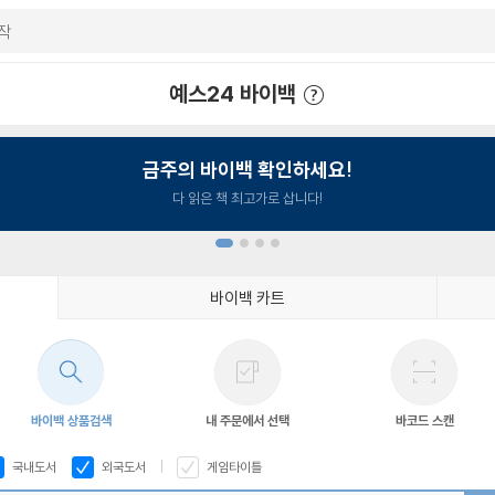
예스24 바이백
예스24 바이백 이용안내
금주의 바이백 확인하세요!
다 읽은 책 최고가로 삽니다!
바이백 카트
1
2
3
4
바이백 상품검색
내 주문에서 선택
바코드 스캔
국내도서
외국도서
게임타이틀