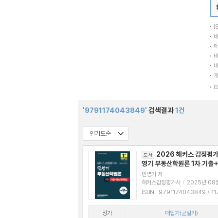
I
바
매
바
바
I
'9791174043849'
검색결과
1건
2026 해커스 감정평가
도서
영기 부동산학원론 1차 기출
제집
민영기 저
해커스감정평가사
|
2025년 08
ISBN : 9791174043849 / 1174043
849
정가
매입가(균일가)