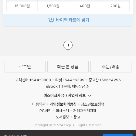
15,000원
1,500원
1,400원
1,200원
바이백 카트에 넣기
1
로그인
최근 본 상품
주문/배송
고객센터 1544-3800
티켓 1544-6399
중고샵 1566-4295
eBook 1:1문의/채팅상담
예스이십사(주) 사업자 정보
이용약관
개인정보처리방침
청소년보호정책
PC버전
회사소개
거래처관계자께
도서홍보
광고
Copyright © YES24 Corp. All Rights Reserved.
MATOM11