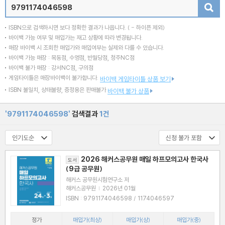
검색
ISBN으로 검색하시면 보다 정확한 결과가 나옵니다.
( - 하이픈 제외)
바이백 가능 여부 및 매입가는 재고 상황에 따라 변경됩니다.
매장 바이백 시 조회한 매입가와 매입여부는 실제와 다를 수 있습니다.
바이백 가능 매장 : 목동점, 수영점, 반월당점, 청주NC점
바이백 불가 매장 : 강서NC점, 구의점
게임타이틀은 매장바이백이 불가합니다.
바이백 게임타이틀 상품 보기
ISBN 불일치, 상태불량, 증정용은 판매불가
바이백 불가 상품
'9791174046598'
검색결과
1건
2026 해커스공무원 매일 하프모의고사 한국사
도서
(9급 공무원)
해커스 공무원시험연구소 저
해커스공무원
|
2026년 01월
ISBN : 9791174046598 / 1174046597
정가
매입가(최상)
매입가(상)
매입가(중)