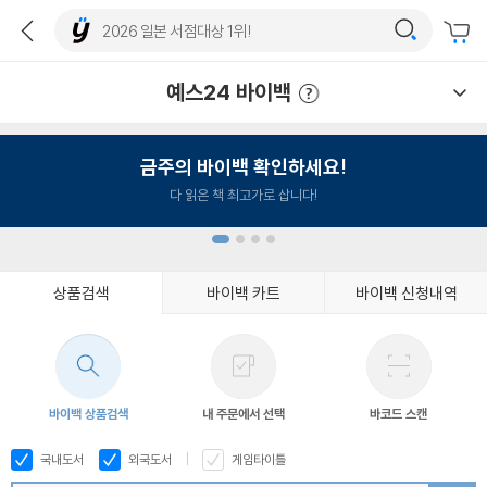
예스24 바이백
예스24 바이백 이용안내
금주의 바이백 확인하세요!
다 읽은 책 최고가로 삽니다!
상품검색
바이백 카트
바이백 신청내역
1
2
3
4
바이백 상품검색
내 주문에서 선택
바코드 스캔
국내도서
외국도서
게임타이틀