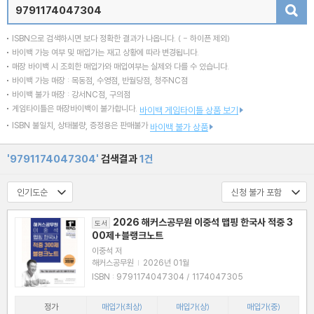
검색
ISBN으로 검색하시면 보다 정확한 결과가 나옵니다.
( - 하이픈 제외)
바이백 가능 여부 및 매입가는 재고 상황에 따라 변경됩니다.
매장 바이백 시 조회한 매입가와 매입여부는 실제와 다를 수 있습니다.
바이백 가능 매장 : 목동점, 수영점, 반월당점, 청주NC점
바이백 불가 매장 : 강서NC점, 구의점
게임타이틀은 매장바이백이 불가합니다.
바이백 게임타이틀 상품 보기
ISBN 불일치, 상태불량, 증정용은 판매불가
바이백 불가 상품
'9791174047304'
검색결과
1건
2026 해커스공무원 이중석 맵핑 한국사 적중 3
도서
00제+블랭크노트
이중석 저
해커스공무원
|
2026년 01월
ISBN : 9791174047304 / 1174047305
정가
매입가(최상)
매입가(상)
매입가(중)