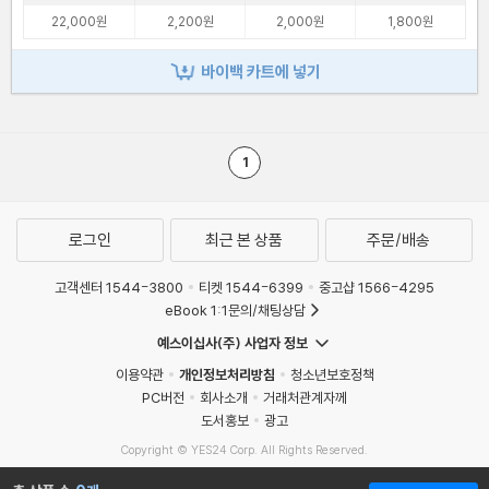
22,000원
2,200원
2,000원
1,800원
바이백 카트에 넣기
1
로그인
최근 본 상품
주문/배송
고객센터 1544-3800
티켓 1544-6399
중고샵 1566-4295
eBook 1:1문의/채팅상담
예스이십사(주) 사업자 정보
이용약관
개인정보처리방침
청소년보호정책
PC버전
회사소개
거래처관계자께
도서홍보
광고
Copyright © YES24 Corp. All Rights Reserved.
MATOM5