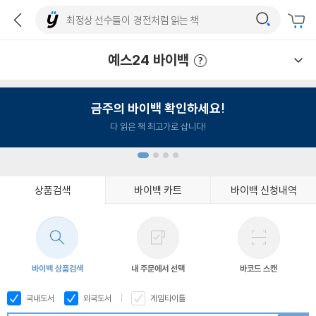
예스24 바이백
예스24 바이백 이용안내
금주의 바이백 확인하세요!
다 읽은 책 최고가로 삽니다!
상품검색
바이백 카트
바이백 신청내역
1
2
3
4
바이백 상품검색
내 주문에서 선택
바코드 스캔
국내도서
외국도서
게임타이틀