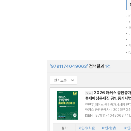
I
바
매
바
바
I
'9791174049063'
검색결과
1건
2026 해커스 공인중개
도서
출제예상문제집 공인중개사법
실무
한민우,해커스 공인중개사시험 연
저
해커스 공인중개사
|
2026년 0
ISBN : 9791174049063 / 1174049
065
정가
매입가(최상)
매입가(상)
매입