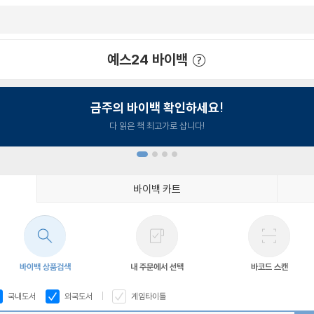
예스24 바이백
예스24 바이백 이용안내
금주의 바이백 확인하세요!
다 읽은 책 최고가로 삽니다!
바이백 카트
1
2
3
4
바이백 상품검색
내 주문에서 선택
바코드 스캔
국내도서
외국도서
게임타이틀