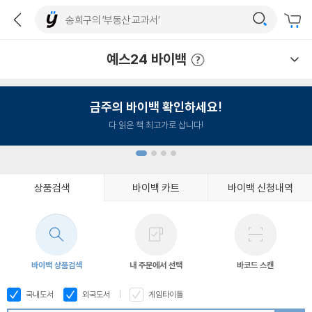
예스24 바이백
예스24 바이백 이용안내
금주의 바이백 확인하세요!
다 읽은 책 최고가로 삽니다!
상품검색
바이백 카트
바이백 신청내역
1
2
3
4
바이백 상품검색
내 주문에서 선택
바코드 스캔
국내도서
외국도서
게임타이틀