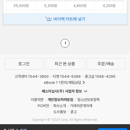
35,000원
5,300원
4,800원
4,200원
바이백 카트에 넣기
1
로그인
최근 본 상품
주문/배송
고객센터 1544-3800
티켓 1544-6399
중고샵 1566-4295
eBook 1:1문의/채팅상담
예스이십사(주) 사업자 정보
이용약관
개인정보처리방침
청소년보호정책
PC버전
회사소개
거래처관계자께
도서홍보
광고
Copyright © YES24 Corp. All Rights Reserved.
MATOM2