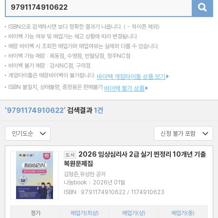
검색
ISBN으로 검색하시면 보다 정확한 결과가 나옵니다.
( - 하이픈 제외)
바이백 가능 여부 및 매입가는 재고 상황에 따라 변경됩니다.
매장 바이백 시 조회한 매입가와 매입여부는 실제와 다를 수 있습니다.
바이백 가능 매장 : 목동점, 수영점, 반월당점, 청주NC점
바이백 불가 매장 : 강서NC점, 구의점
게임타이틀은 매장바이백이 불가합니다.
바이백 게임타이틀 상품 보기
ISBN 불일치, 상태불량, 증정용은 판매불가
바이백 불가 상품
'9791174910622'
검색결과
1건
2026 임상심리사 2급 실기 찐정리 10개년 기출
도서
복원문제집
김형준,유상현 공저
나눔book
|
2026년 01월
ISBN : 9791174910622 / 1174910623
정가
매입가(최상)
매입가(상)
매입가(중)