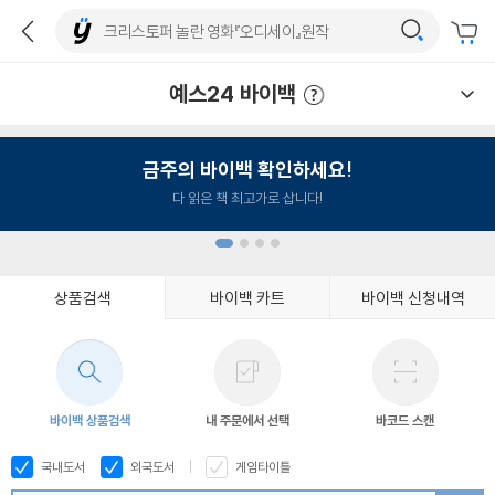
예스24 바이백
예스24 바이백 이용안내
금주의 바이백 확인하세요!
다 읽은 책 최고가로 삽니다!
상품검색
바이백 카트
바이백 신청내역
1
2
3
4
바이백 상품검색
내 주문에서 선택
바코드 스캔
국내도서
외국도서
게임타이틀