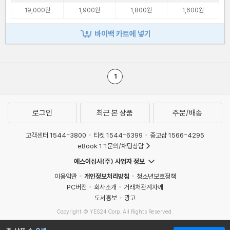
19,000원
1,900원
1,800원
1,600원
바이백 카트에 넣기
1
로그인
최근 본 상품
주문/배송
고객센터 1544-3800
티켓 1544-6399
중고샵 1566-4295
eBook 1:1문의/채팅상담
예스이십사(주) 사업자 정보
이용약관
개인정보처리방침
청소년보호정책
PC버전
회사소개
거래처관계자께
도서홍보
광고
Copyright © YES24 Corp. All Rights Reserved.
MATOM12