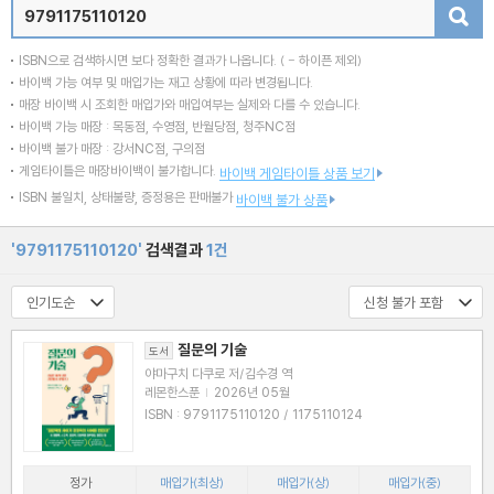
검색
ISBN으로 검색하시면 보다 정확한 결과가 나옵니다.
( - 하이픈 제외)
바이백 가능 여부 및 매입가는 재고 상황에 따라 변경됩니다.
매장 바이백 시 조회한 매입가와 매입여부는 실제와 다를 수 있습니다.
바이백 가능 매장 : 목동점, 수영점, 반월당점, 청주NC점
바이백 불가 매장 : 강서NC점, 구의점
게임타이틀은 매장바이백이 불가합니다.
바이백 게임타이틀 상품 보기
ISBN 불일치, 상태불량, 증정용은 판매불가
바이백 불가 상품
'9791175110120'
검색결과
1건
질문의 기술
도서
야마구치 다쿠로 저/김수경 역
레몬한스푼
|
2026년 05월
ISBN : 9791175110120 / 1175110124
정가
매입가(최상)
매입가(상)
매입가(중)