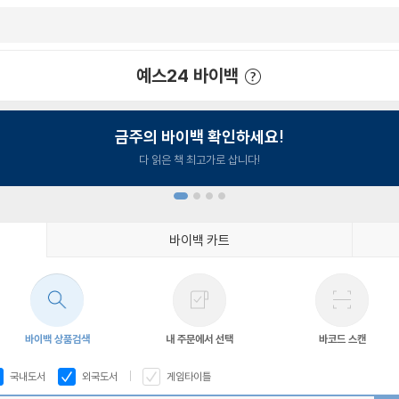
예스24 바이백
예스24 바이백 이용안내
금주의 바이백 확인하세요!
다 읽은 책 최고가로 삽니다!
바이백 카트
1
2
3
4
바이백 상품검색
내 주문에서 선택
바코드 스캔
국내도서
외국도서
게임타이틀