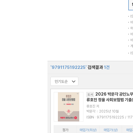
I
바
매
바
바
I
'9791175192225'
검색결과
1건
2026 박문각 공인노무
도서
류호진 정율 사회보험법 기
류호진 저
박문각
|
2025년 10월
ISBN : 9791175192225 / 11751922
28
정가
매입가(최상)
매입가(상)
매입