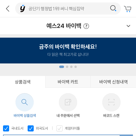
예스24 바이백
예스24 바이백 이용안내
금주의 바이백 확인하세요!
다 읽은 책 최고가로 삽니다!
상품검색
바이백 카트
바이백 신청내역
1
2
3
4
바이백 상품검색
내 주문에서 선택
바코드 스캔
국내도서
외국도서
게임타이틀