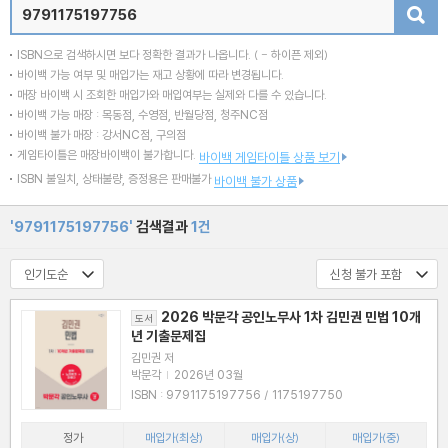
검색
ISBN으로 검색하시면 보다 정확한 결과가 나옵니다.
( - 하이픈 제외)
바이백 가능 여부 및 매입가는 재고 상황에 따라 변경됩니다.
매장 바이백 시 조회한 매입가와 매입여부는 실제와 다를 수 있습니다.
바이백 가능 매장 : 목동점, 수영점, 반월당점, 청주NC점
바이백 불가 매장 : 강서NC점, 구의점
게임타이틀은 매장바이백이 불가합니다.
바이백 게임타이틀 상품 보기
ISBN 불일치, 상태불량, 증정용은 판매불가
바이백 불가 상품
'9791175197756'
검색결과
1건
2026 박문각 공인노무사 1차 김민권 민법 10개
도서
년 기출문제집
김민권 저
박문각
|
2026년 03월
ISBN : 9791175197756 / 1175197750
정가
매입가(최상)
매입가(상)
매입가(중)