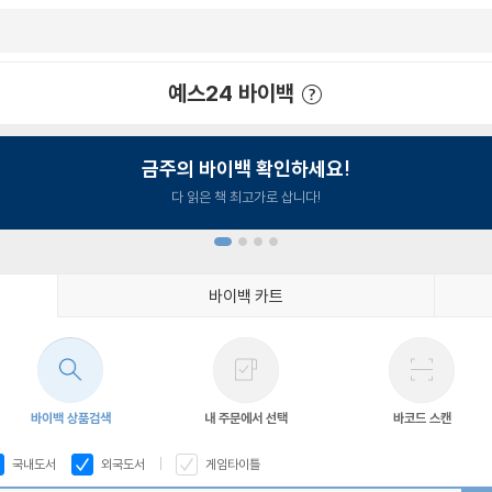
예스24 바이백
예스24 바이백 이용안내
금주의 바이백 확인하세요!
다 읽은 책 최고가로 삽니다!
바이백 카트
1
2
3
4
바이백 상품검색
내 주문에서 선택
바코드 스캔
국내도서
외국도서
게임타이틀