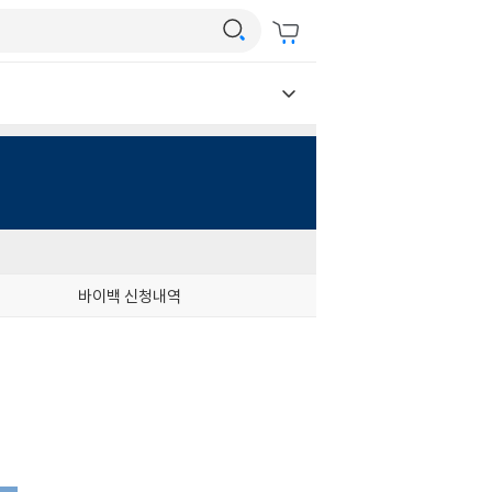
바이백 신청내역