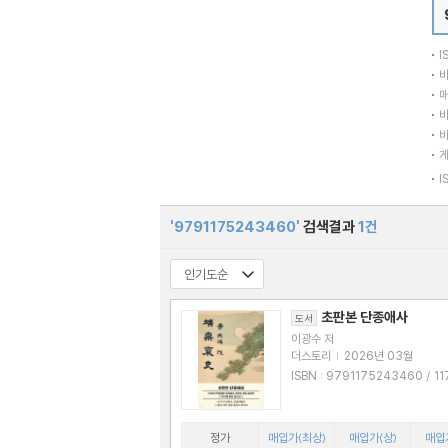
I
바
매
바
바
I
'9791175243460'
검색결과
1건
초판본 단종애사
도서
이광수 저
더스토리
|
2026년 03월
ISBN : 9791175243460 / 1175243
469
정가
매입가(최상)
매입가(상)
매입