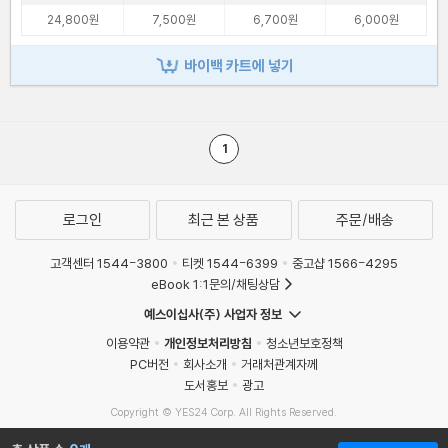
24,800원
7,500원
6,700원
6,000원
바이백 카트에 넣기
1
로그인
최근 본 상품
주문/배송
고객센터 1544-3800
티켓 1544-6399
중고샵 1566-4295
eBook 1:1문의/채팅상담
예스이십사(주) 사업자 정보
이용약관
개인정보처리방침
청소년보호정책
PC버전
회사소개
거래처관계자께
도서홍보
광고
Copyright © YES24 Corp. All Rights Reserved.
MATOM2