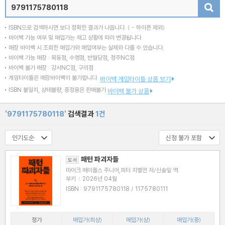
검색
ISBN으로 검색하시면 보다 정확한 결과가 나옵니다.
( - 하이픈 제외)
바이백 가능 여부 및 매입가는 재고 상황에 따라 변경됩니다.
매장 바이백 시 조회한 매입가와 매입여부는 실제와 다를 수 있습니다.
바이백 가능 매장 : 목동점, 수영점, 반월당점, 청주NC점
바이백 불가 매장 : 강서NC점, 구의점
게임타이틀은 매장바이백이 불가합니다.
바이백 게임타이틀 상품 보기
ISBN 불일치, 상태불량, 증정용은 판매불가
바이백 불가 상품
'9791175780118'
검색결과
1건
패턴 파괴자들
도서
마이크 메이플스 주니어,피터 지벨먼 저/신솔잎 역
부키
|
2026년 04월
ISBN : 9791175780118 / 1175780111
정가
매입가(최상)
매입가(상)
매입가(중)