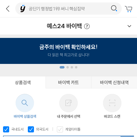
예스24 바이백
예스24 바이백 이용안내
금주의 바이백 확인하세요!
다 읽은 책 최고가로 삽니다!
상품검색
바이백 카트
바이백 신청내역
1
2
3
4
바이백 상품검색
내 주문에서 선택
바코드 스캔
국내도서
외국도서
게임타이틀