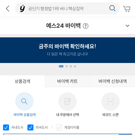
예스24 바이백
예스24 바이백 이용안내
금주의 바이백 확인하세요!
다 읽은 책 최고가로 삽니다!
상품검색
바이백 카트
바이백 신청내역
1
2
3
4
바이백 상품검색
내 주문에서 선택
바코드 스캔
국내도서
외국도서
게임타이틀