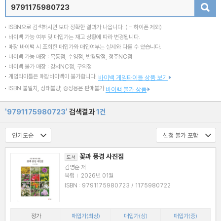
검색
ISBN으로 검색하시면 보다 정확한 결과가 나옵니다.
( - 하이픈 제외)
바이백 가능 여부 및 매입가는 재고 상황에 따라 변경됩니다.
매장 바이백 시 조회한 매입가와 매입여부는 실제와 다를 수 있습니다.
바이백 가능 매장 : 목동점, 수영점, 반월당점, 청주NC점
바이백 불가 매장 : 강서NC점, 구의점
게임타이틀은 매장바이백이 불가합니다.
바이백 게임타이틀 상품 보기
ISBN 불일치, 상태불량, 증정용은 판매불가
바이백 불가 상품
'9791175980723'
검색결과
1건
꽃과 풍경 사진집
도서
김영순 저
북랩
|
2026년 01월
ISBN : 9791175980723 / 1175980722
정가
매입가(최상)
매입가(상)
매입가(중)