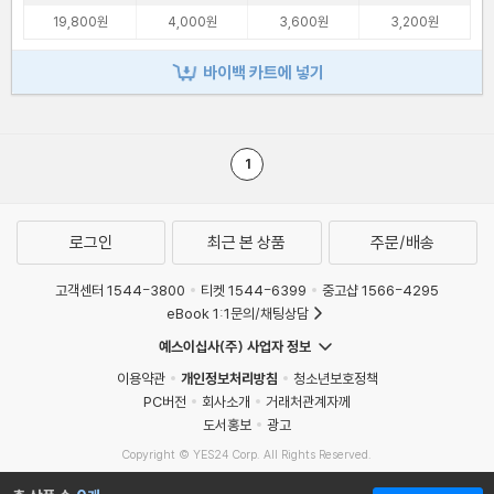
19,800원
4,000원
3,600원
3,200원
바이백 카트에 넣기
1
로그인
최근 본 상품
주문/배송
고객센터 1544-3800
티켓 1544-6399
중고샵 1566-4295
eBook 1:1문의/채팅상담
예스이십사(주) 사업자 정보
이용약관
개인정보처리방침
청소년보호정책
PC버전
회사소개
거래처관계자께
도서홍보
광고
Copyright © YES24 Corp. All Rights Reserved.
MATOM7