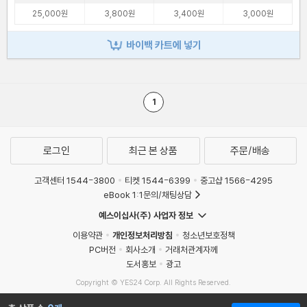
25,000원
3,800원
3,400원
3,000원
바이백 카트에 넣기
1
로그인
최근 본 상품
주문/배송
고객센터 1544-3800
티켓 1544-6399
중고샵 1566-4295
eBook 1:1문의/채팅상담
예스이십사(주) 사업자 정보
이용약관
개인정보처리방침
청소년보호정책
PC버전
회사소개
거래처관계자께
도서홍보
광고
Copyright © YES24 Corp. All Rights Reserved.
MATOM16