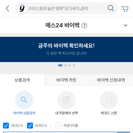
예스24 바이백
예스24 바이백 이용안내
금주의 바이백 확인하세요!
다 읽은 책 최고가로 삽니다!
상품검색
바이백 카트
바이백 신청내역
1
2
3
4
바이백 상품검색
내 주문에서 선택
바코드 스캔
국내도서
외국도서
게임타이틀