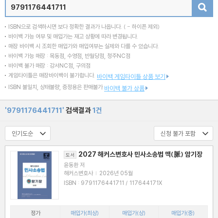
검색
ISBN으로 검색하시면 보다 정확한 결과가 나옵니다.
( - 하이픈 제외)
바이백 가능 여부 및 매입가는 재고 상황에 따라 변경됩니다.
매장 바이백 시 조회한 매입가와 매입여부는 실제와 다를 수 있습니다.
바이백 가능 매장 : 목동점, 수영점, 반월당점, 청주NC점
바이백 불가 매장 : 강서NC점, 구의점
게임타이틀은 매장바이백이 불가합니다.
바이백 게임타이틀 상품 보기
ISBN 불일치, 상태불량, 증정용은 판매불가
바이백 불가 상품
'9791176441711'
검색결과
1건
2027 해커스변호사 민사소송법 맥(脈) 암기장
도서
윤동환 저
해커스변호사
|
2026년 05월
ISBN : 9791176441711 / 117644171X
정가
매입가(최상)
매입가(상)
매입가(중)