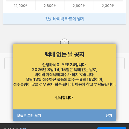
14,000원
2,800원
2,600원
2,300원
바이백 카트에 넣기
1
택배 없는 날 공지
로그인
최근 본 상품
주문/배송
안녕하세요. YES24입니다.
2026년 8월 14, 15일은 택배 없는 날로,
바이백 지정택배 회수가 되지 않습니다.
고객센터 1544-3800
티켓 1544-6399
중고샵 1566-4295
8월 13일 접수하신 물품의 회수는 8월 16일이며,
eBook 1:1문의/채팅상담
접수물량이 많을 경우 순차 회수 됩니다.
이용에 참고 부탁드립니다.
예스이십사(주) 사업자 정보
감사합니다.
이용약관
개인정보처리방침
청소년보호정책
PC버전
회사소개
거래처관계자께
도서홍보
광고
오늘은 그만 보기
닫기
Copyright © YES24 Corp. All Rights Reserved.
MATOM16