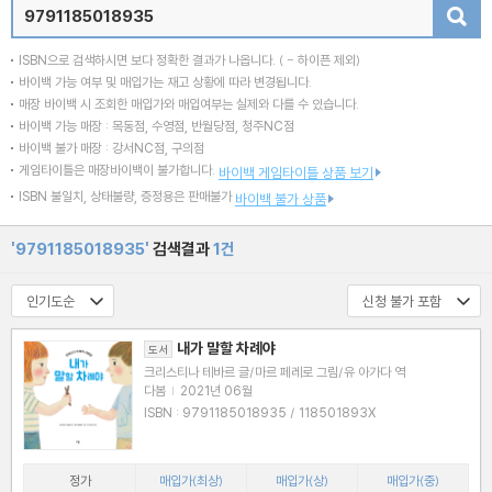
검색
ISBN으로 검색하시면 보다 정확한 결과가 나옵니다.
( - 하이픈 제외)
바이백 가능 여부 및 매입가는 재고 상황에 따라 변경됩니다.
매장 바이백 시 조회한 매입가와 매입여부는 실제와 다를 수 있습니다.
바이백 가능 매장 : 목동점, 수영점, 반월당점, 청주NC점
바이백 불가 매장 : 강서NC점, 구의점
게임타이틀은 매장바이백이 불가합니다.
바이백 게임타이틀 상품 보기
ISBN 불일치, 상태불량, 증정용은 판매불가
바이백 불가 상품
'9791185018935'
검색결과
1건
내가 말할 차례야
도서
크리스티나 테바르 글/마르 페레로 그림/유 아가다 역
다봄
|
2021년 06월
ISBN : 9791185018935 / 118501893X
정가
매입가(최상)
매입가(상)
매입가(중)