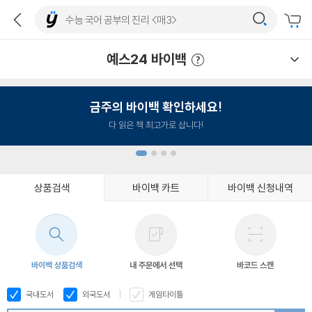
예스24 바이백
예스24 바이백 이용안내
금주의 바이백 확인하세요!
다 읽은 책 최고가로 삽니다!
상품검색
바이백 카트
바이백 신청내역
1
2
3
4
바이백 상품검색
내 주문에서 선택
바코드 스캔
국내도서
외국도서
게임타이틀