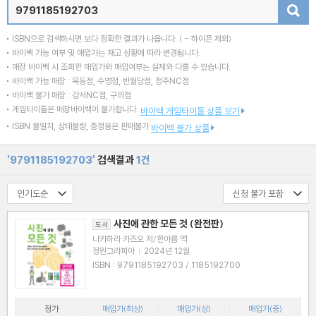
검색
ISBN으로 검색하시면 보다 정확한 결과가 나옵니다.
( - 하이픈 제외)
바이백 가능 여부 및 매입가는 재고 상황에 따라 변경됩니다.
매장 바이백 시 조회한 매입가와 매입여부는 실제와 다를 수 있습니다.
바이백 가능 매장 : 목동점, 수영점, 반월당점, 청주NC점
바이백 불가 매장 : 강서NC점, 구의점
게임타이틀은 매장바이백이 불가합니다.
바이백 게임타이틀 상품 보기
ISBN 불일치, 상태불량, 증정용은 판매불가
바이백 불가 상품
'9791185192703'
검색결과
1건
사진에 관한 모든 것 (완전판)
도서
나카하라 카즈오 저/한아름 역
정원그라피아
|
2024년 12월
ISBN : 9791185192703 / 1185192700
정가
매입가(최상)
매입가(상)
매입가(중)