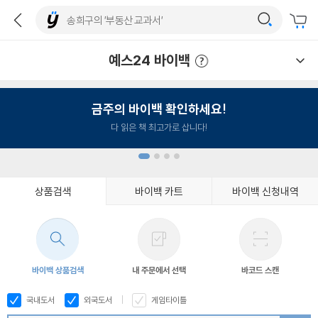
예스24 바이백
예스24 바이백 이용안내
금주의 바이백 확인하세요!
다 읽은 책 최고가로 삽니다!
상품검색
바이백 카트
바이백 신청내역
1
2
3
4
바이백 상품검색
내 주문에서 선택
바코드 스캔
국내도서
외국도서
게임타이틀