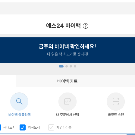
예스24 바이백
예스24 바이백 이용안내
금주의 바이백 확인하세요!
다 읽은 책 최고가로 삽니다!
바이백 카트
1
2
3
4
바이백 상품검색
내 주문에서 선택
바코드 스캔
국내도서
외국도서
게임타이틀