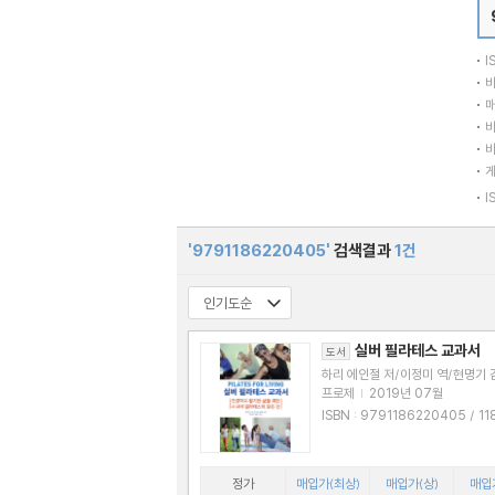
I
바
매
바
바
I
'9791186220405'
검색결과
1건
실버 필라테스 교과서
도서
하리 에인절 저/이정미 역/현명기 
프로제
|
2019년 07월
ISBN : 9791186220405 / 1186220
406
정가
매입가(최상)
매입가(상)
매입