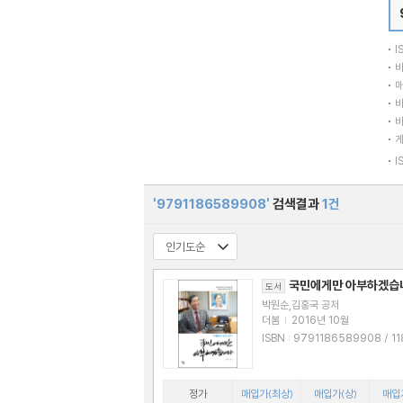
I
바
매
바
바
I
'9791186589908'
검색결과
1건
국민에게만 아부하겠습
도서
박원순,김홍국 공저
더봄
|
2016년 10월
ISBN : 9791186589908 / 1186589
906
정가
매입가(최상)
매입가(상)
매입