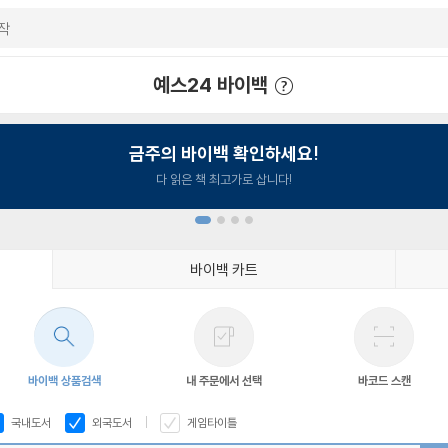
예스24 바이백
예스24 바이백 이용안내
금주의 바이백 확인하세요!
다 읽은 책 최고가로 삽니다!
바이백 카트
1
2
3
4
바이백 상품검색
내 주문에서 선택
바코드 스캔
국내도서
외국도서
게임타이틀