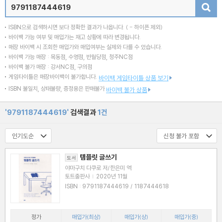
검색
ISBN으로 검색하시면 보다 정확한 결과가 나옵니다.
( - 하이픈 제외)
바이백 가능 여부 및 매입가는 재고 상황에 따라 변경됩니다.
매장 바이백 시 조회한 매입가와 매입여부는 실제와 다를 수 있습니다.
바이백 가능 매장 : 목동점, 수영점, 반월당점, 청주NC점
바이백 불가 매장 : 강서NC점, 구의점
게임타이틀은 매장바이백이 불가합니다.
바이백 게임타이틀 상품 보기
ISBN 불일치, 상태불량, 증정용은 판매불가
바이백 불가 상품
'9791187444619'
검색결과
1건
템플릿 글쓰기
도서
야마구치 다쿠로 저/한은미 역
토트출판사
|
2020년 11월
ISBN : 9791187444619 / 1187444618
정가
매입가(최상)
매입가(상)
매입가(중)