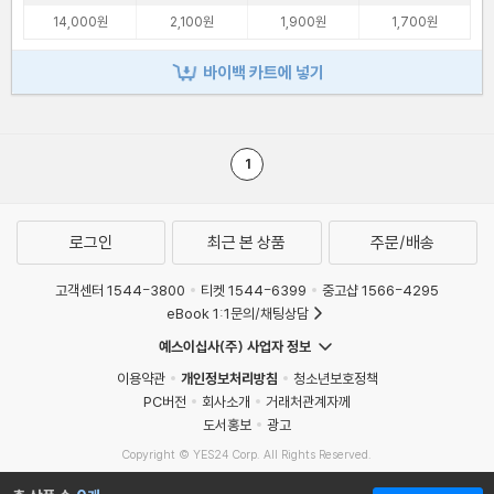
14,000원
2,100원
1,900원
1,700원
바이백 카트에 넣기
1
로그인
최근 본 상품
주문/배송
고객센터 1544-3800
티켓 1544-6399
중고샵 1566-4295
eBook 1:1문의/채팅상담
예스이십사(주) 사업자 정보
이용약관
개인정보처리방침
청소년보호정책
PC버전
회사소개
거래처관계자께
도서홍보
광고
Copyright © YES24 Corp. All Rights Reserved.
MATOM4