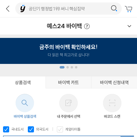
예스24 바이백
예스24 바이백 이용안내
금주의 바이백 확인하세요!
다 읽은 책 최고가로 삽니다!
상품검색
바이백 카트
바이백 신청내역
1
2
3
4
바이백 상품검색
내 주문에서 선택
바코드 스캔
국내도서
외국도서
게임타이틀