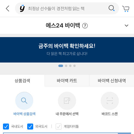
예스24 바이백
예스24 바이백 이용안내
금주의 바이백 확인하세요!
다 읽은 책 최고가로 삽니다!
상품검색
바이백 카트
바이백 신청내역
1
2
3
4
바이백 상품검색
내 주문에서 선택
바코드 스캔
국내도서
외국도서
게임타이틀