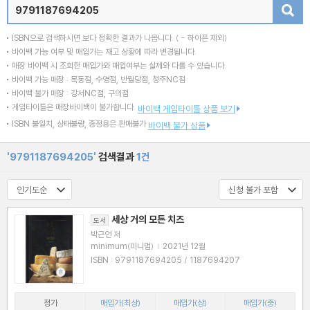
검색
ISBN으로 검색하시면 보다 정확한 결과가 나옵니다.
( - 하이픈 제외)
바이백 가능 여부 및 매입가는 재고 상황에 따라 변경됩니다.
매장 바이백 시 조회한 매입가와 매입여부는 실제와 다를 수 있습니다.
바이백 가능 매장 : 목동점, 수영점, 반월당점, 청주NC점
바이백 불가 매장 : 강서NC점, 구의점
게임타이틀은 매장바이백이 불가합니다.
바이백 게임타이틀 상품 보기
ISBN 불일치, 상태불량, 증정용은 판매불가
바이백 불가 상품
'9791187694205'
검색결과
1건
세상 거의 모든 치즈
도서
박근언 저
minimum(미니멈)
|
2021년 12월
ISBN : 9791187694205 / 1187694207
정가
매입가(최상)
매입가(상)
매입가(중)