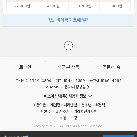
27,000원
4,100원
3,700원
3,300원
바이백 카트에 넣기
1
로그인
최근 본 상품
주문/배송
고객센터 1544-3800
티켓 1544-6399
중고샵 1566-4295
eBook 1:1문의/채팅상담
예스이십사(주) 사업자 정보
이용약관
개인정보처리방침
청소년보호정책
PC버전
회사소개
거래처관계자께
도서홍보
광고
Copyright © YES24 Corp. All Rights Reserved.
MATOM3