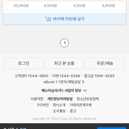
30,000원
4,500원
4,100원
3,600원
바이백 카트에 넣기
1
로그인
최근 본 상품
주문/배송
고객센터 1544-3800
티켓 1544-6399
중고샵 1566-4295
eBook 1:1문의/채팅상담
예스이십사(주) 사업자 정보
이용약관
개인정보처리방침
청소년보호정책
PC버전
회사소개
거래처관계자께
도서홍보
광고
Copyright © YES24 Corp. All Rights Reserved.
MATOM6