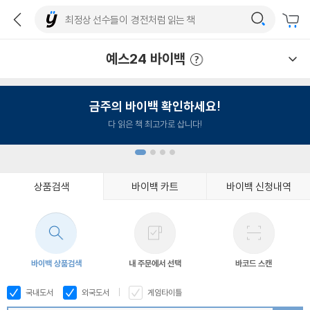
예스24 바이백
예스24 바이백 이용안내
금주의 바이백 확인하세요!
다 읽은 책 최고가로 삽니다!
상품검색
바이백 카트
바이백 신청내역
1
2
3
4
바이백 상품검색
내 주문에서 선택
바코드 스캔
국내도서
외국도서
게임타이틀