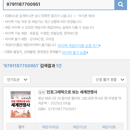
검색
ISBN으로 검색하시면 보다 정확한 결과가 나옵니다.
( - 하이픈 제외)
바이백 가능 여부 및 매입가는 재고 상황에 따라 변경됩니다.
매장 바이백 시 조회한 매입가와 매입여부는 실제와 다를 수 있습니다.
바이백 가능 매장 : 목동점, 수영점, 반월당점, 청주NC점
바이백 불가 매장 : 강서NC점, 구의점
게임타이틀은 매장바이백이 불가합니다.
바이백 게임타이틀 상품 보기
ISBN 불일치, 상태불량, 증정용은 판매불가
바이백 불가 상품
'9791187700951'
검색결과
1건
인포그래픽으로 보는 세계전쟁사
도서
뱅상 베르나르 저/쥘리엥 펠티에 그림/로랑 투샤르 편/주명철 역
여문책
|
2025년 06월
ISBN : 9791187700951
정가
매입가(최상)
매입가(상)
매입가(중)