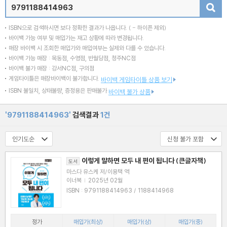
검색
ISBN으로 검색하시면 보다 정확한 결과가 나옵니다.
( - 하이픈 제외)
바이백 가능 여부 및 매입가는 재고 상황에 따라 변경됩니다.
매장 바이백 시 조회한 매입가와 매입여부는 실제와 다를 수 있습니다.
바이백 가능 매장 : 목동점, 수영점, 반월당점, 청주NC점
바이백 불가 매장 : 강서NC점, 구의점
게임타이틀은 매장바이백이 불가합니다.
바이백 게임타이틀 상품 보기
ISBN 불일치, 상태불량, 증정용은 판매불가
바이백 불가 상품
'9791188414963'
검색결과
1건
이렇게 말하면 모두 내 편이 됩니다 (큰글자책)
도서
마스다 유스케 저/이용택 역
이너북
|
2025년 02월
ISBN : 9791188414963 / 1188414968
정가
매입가(최상)
매입가(상)
매입가(중)