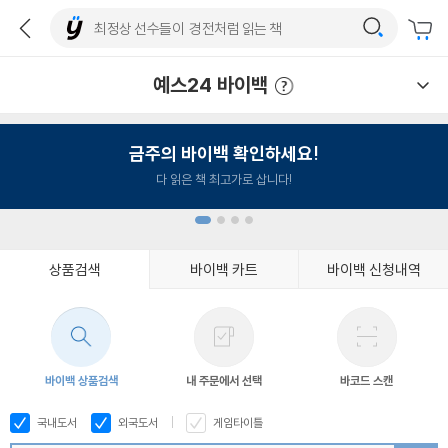
예스24 바이백
예스24 바이백 이용안내
금주의 바이백 확인하세요!
다 읽은 책 최고가로 삽니다!
상품검색
바이백 카트
바이백 신청내역
1
2
3
4
바이백 상품검색
내 주문에서 선택
바코드 스캔
국내도서
외국도서
게임타이틀