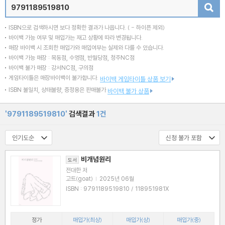
검색
ISBN으로 검색하시면 보다 정확한 결과가 나옵니다.
( - 하이픈 제외)
바이백 가능 여부 및 매입가는 재고 상황에 따라 변경됩니다.
매장 바이백 시 조회한 매입가와 매입여부는 실제와 다를 수 있습니다.
바이백 가능 매장 : 목동점, 수영점, 반월당점, 청주NC점
바이백 불가 매장 : 강서NC점, 구의점
게임타이틀은 매장바이백이 불가합니다.
바이백 게임타이틀 상품 보기
ISBN 불일치, 상태불량, 증정용은 판매불가
바이백 불가 상품
'9791189519810'
검색결과
1건
비개념원리
도서
전대한 저
고트(goat)
|
2025년 06월
ISBN : 9791189519810 / 118951981X
정가
매입가(최상)
매입가(상)
매입가(중)