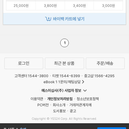
25,000원
3,800원
3,400원
3,000원
바이백 카트에 넣기
1
로그인
최근 본 상품
주문/배송
고객센터 1544-3800
티켓 1544-6399
중고샵 1566-4295
eBook 1:1문의/채팅상담
예스이십사(주) 사업자 정보
이용약관
개인정보처리방침
청소년보호정책
PC버전
회사소개
거래처관계자께
도서홍보
광고
Copyright © YES24 Corp. All Rights Reserved.
MATOM12