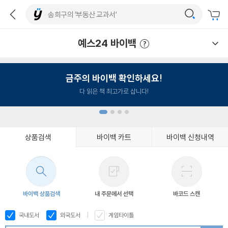
예스24 바이백
예스24 바이백 이용안내
금주의 바이백 확인하세요!
다 읽은 책 최고가로 삽니다!
상품검색
바이백 카트
바이백 신청내역
1
2
3
4
바이백 상품검색
내 주문에서 선택
바코드 스캔
국내도서
외국도서
게임타이틀