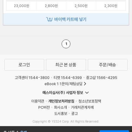
23,000원
2,800원
2,500원
2,300원
바이백 카트에 넣기
1
로그인
최근 본 상품
주문/배송
고객센터 1544-3800
티켓 1544-6399
중고샵 1566-4295
eBook 1:1문의/채팅상담
예스이십사(주) 사업자 정보
이용약관
개인정보처리방침
청소년보호정책
PC버전
회사소개
거래처관계자께
도서홍보
광고
Copyright © YES24 Corp. All Rights Reserved.
MATOM5