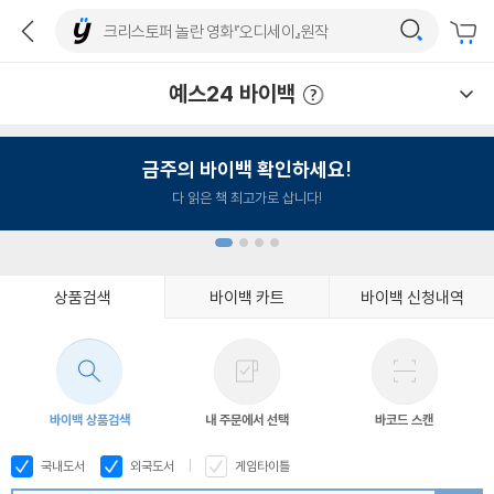
예스24 바이백
예스24 바이백 이용안내
금주의 바이백 확인하세요!
다 읽은 책 최고가로 삽니다!
상품검색
바이백 카트
바이백 신청내역
1
2
3
4
바이백 상품검색
내 주문에서 선택
바코드 스캔
국내도서
외국도서
게임타이틀