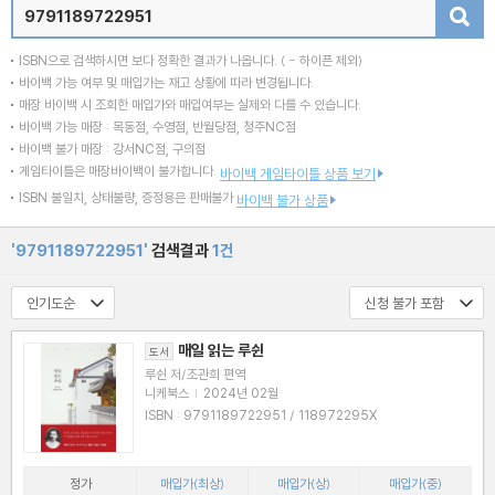
검색
ISBN으로 검색하시면 보다 정확한 결과가 나옵니다.
( - 하이픈 제외)
바이백 가능 여부 및 매입가는 재고 상황에 따라 변경됩니다.
매장 바이백 시 조회한 매입가와 매입여부는 실제와 다를 수 있습니다.
바이백 가능 매장 : 목동점, 수영점, 반월당점, 청주NC점
바이백 불가 매장 : 강서NC점, 구의점
게임타이틀은 매장바이백이 불가합니다.
바이백 게임타이틀 상품 보기
ISBN 불일치, 상태불량, 증정용은 판매불가
바이백 불가 상품
'9791189722951'
검색결과
1건
매일 읽는 루쉰
도서
루쉰 저/조관희 편역
니케북스
|
2024년 02월
ISBN : 9791189722951 / 118972295X
정가
매입가(최상)
매입가(상)
매입가(중)