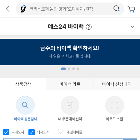
예스24 바이백
예스24 바이백 이용안내
금주의 바이백 확인하세요!
다 읽은 책 최고가로 삽니다!
상품검색
바이백 카트
바이백 신청내역
1
2
3
4
바이백 상품검색
내 주문에서 선택
바코드 스캔
국내도서
외국도서
게임타이틀