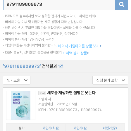
검색
ISBN으로 검색하시면 보다 정확한 결과가 나옵니다.
( - 하이픈 제외)
바이백 가능 여부 및 매입가는 재고 상황에 따라 변경됩니다.
매장 바이백 시 조회한 매입가와 매입여부는 실제와 다를 수 있습니다.
바이백 가능 매장 : 목동점, 수영점, 반월당점, 청주NC점
바이백 불가 매장 : 강서NC점, 구의점
게임타이틀은 매장바이백이 불가합니다.
바이백 게임타이틀 상품 보기
ISBN 불일치, 상태불량, 증정용은 판매불가
바이백 불가 상품
'9791189809973'
검색결과
1건
세포를 재생하면 질병은 낫는다
도서
조병식 저
서울셀렉션
|
2026년 05월
ISBN : 9791189809973 / 1189809974
정가
매입가(최상)
매입가(상)
매입가(중)