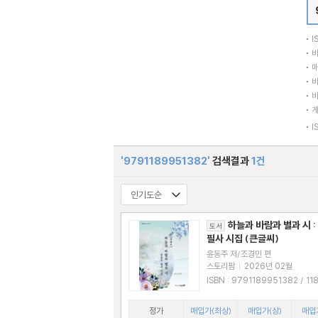
I
바
매
바
바
I
'9791189951382'
검색결과
1건
하늘과 바람과 별과 시 :
도서
필사 시집 (큰글씨)
윤동주 저/조경민 편
스토리팜
|
2026년 02월
ISBN : 9791189951382 / 11899513
8X
정가
매입가(최상)
매입가(상)
매입