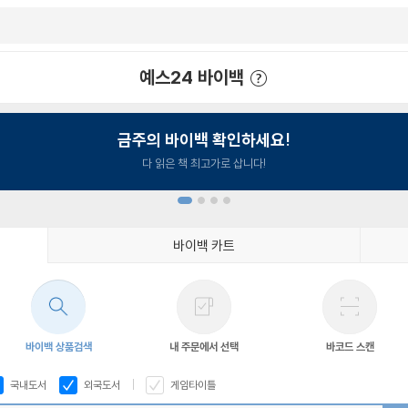
예스24 바이백
예스24 바이백 이용안내
금주의 바이백 확인하세요!
다 읽은 책 최고가로 삽니다!
바이백 카트
1
2
3
4
바이백 상품검색
내 주문에서 선택
바코드 스캔
국내도서
외국도서
게임타이틀