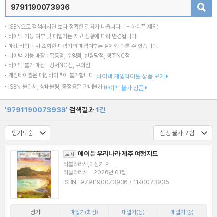
검색
ISBN으로 검색하시면 보다 정확한 결과가 나옵니다.
( - 하이픈 제외)
바이백 가능 여부 및 매입가는 재고 상황에 따라 변경됩니다.
매장 바이백 시 조회한 매입가와 매입여부는 실제와 다를 수 있습니다.
바이백 가능 매장 : 목동점, 수영점, 반월당점, 청주NC점
바이백 불가 매장 : 강서NC점, 구의점
게임타이틀은 매장바이백이 불가합니다.
바이백 게임타이틀 상품 보기
ISBN 불일치, 상태불량, 증정용은 판매불가
바이백 불가 상품
'9791190073936'
검색결과
1건
에이든 우리나라 제주 여행지도
도서
타블라라사,이정기 저
타블라라사
|
2026년 01월
ISBN : 9791190073936 / 1190073935
정가
매입가(최상)
매입가(상)
매입가(중)