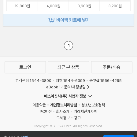
19,800원
4,000원
3,600원
3,200원
바이백 카트에 넣기
1
로그인
최근 본 상품
주문/배송
고객센터 1544-3800
티켓 1544-6399
중고샵 1566-4295
eBook 1:1문의/채팅상담
예스이십사(주) 사업자 정보
이용약관
개인정보처리방침
청소년보호정책
PC버전
회사소개
거래처관계자께
도서홍보
광고
Copyright © YES24 Corp. All Rights Reserved.
MATOM3