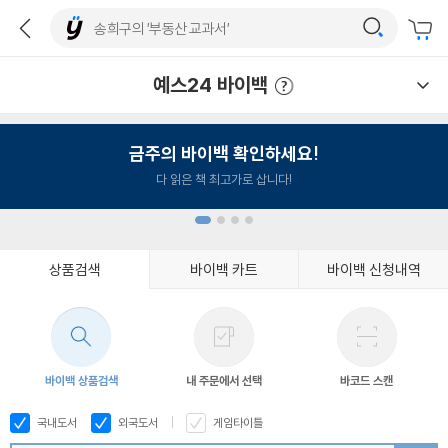
예스24 바이백
예스24 바이백 이용안내
금주의 바이백 확인하세요!
다 읽은 책 최고가로 삽니다!
상품검색
바이백 카트
바이백 신청내역
1
2
3
4
바이백 상품검색
내 주문에서 선택
바코드 스캔
국내도서
외국도서
게임타이틀