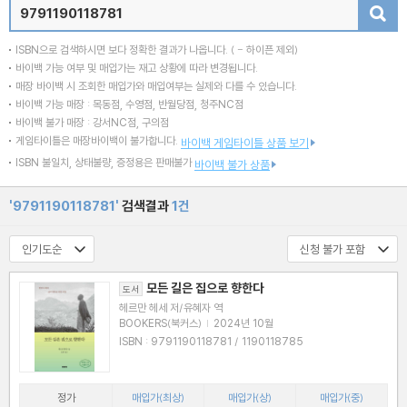
검색
ISBN으로 검색하시면 보다 정확한 결과가 나옵니다.
( - 하이픈 제외)
바이백 가능 여부 및 매입가는 재고 상황에 따라 변경됩니다.
매장 바이백 시 조회한 매입가와 매입여부는 실제와 다를 수 있습니다.
바이백 가능 매장 : 목동점, 수영점, 반월당점, 청주NC점
바이백 불가 매장 : 강서NC점, 구의점
게임타이틀은 매장바이백이 불가합니다.
바이백 게임타이틀 상품 보기
ISBN 불일치, 상태불량, 증정용은 판매불가
바이백 불가 상품
'9791190118781'
검색결과
1건
모든 길은 집으로 향한다
도서
헤르만 헤세 저/유혜자 역
BOOKERS(북커스)
|
2024년 10월
ISBN : 9791190118781 / 1190118785
정가
매입가(최상)
매입가(상)
매입가(중)