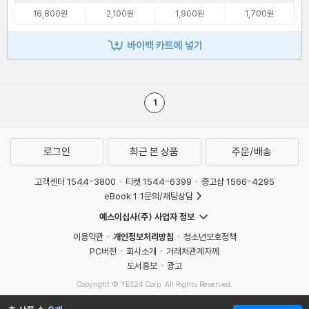
16,800원
2,100원
1,900원
1,700원
바이백 카트에 넣기
1
로그인
최근 본 상품
주문/배송
고객센터 1544-3800
티켓 1544-6399
중고샵 1566-4295
eBook 1:1문의/채팅상담
예스이십사(주) 사업자 정보
이용약관
개인정보처리방침
청소년보호정책
PC버전
회사소개
거래처관계자께
도서홍보
광고
Copyright © YES24 Corp. All Rights Reserved.
MATOM13