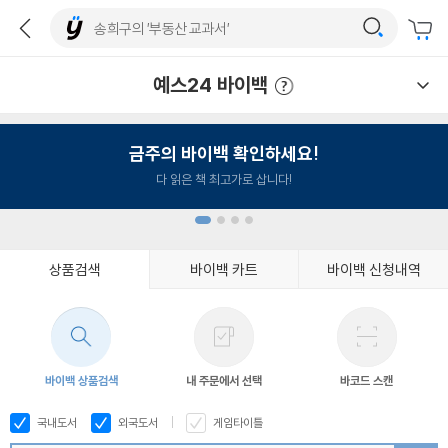
예스24 바이백
예스24 바이백 이용안내
금주의 바이백 확인하세요!
다 읽은 책 최고가로 삽니다!
상품검색
바이백 카트
바이백 신청내역
1
2
3
4
바이백 상품검색
내 주문에서 선택
바코드 스캔
국내도서
외국도서
게임타이틀