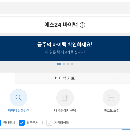
예스24 바이백
예스24 바이백 이용안내
금주의 바이백 확인하세요!
다 읽은 책 최고가로 삽니다!
바이백 카트
1
2
3
4
바이백 상품검색
내 주문에서 선택
바코드 스캔
국내도서
외국도서
게임타이틀