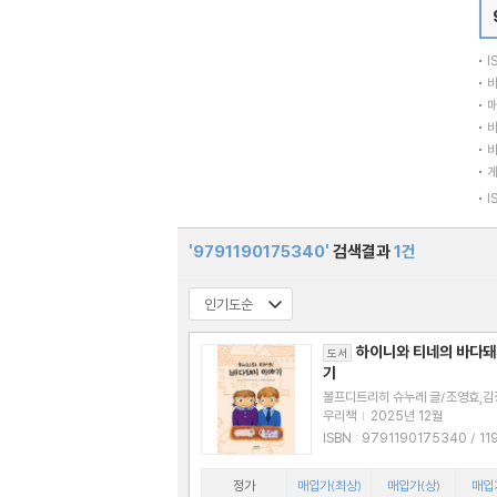
I
바
매
바
바
I
'9791190175340'
검색결과
1건
하이니와 티네의 바다돼
도서
기
볼프디트리히 슈누레 글/조영효,김
우리책
|
2025년 12월
ISBN : 9791190175340 / 11901753
47
정가
매입가(최상)
매입가(상)
매입