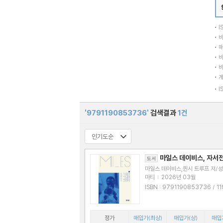
I
바
매
바
바
I
'9791190853736'
검색결과
1건
마일스 데이비스, 자서
도서
마일스 데이비스,퀸시 트루프 저/성
마티
|
2026년 03월
ISBN : 9791190853736 / 1190853
736
정가
매입가(최상)
매입가(상)
매입