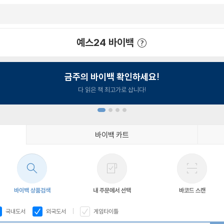
예스24 바이백
예스24 바이백 이용안내
금주의 바이백 확인하세요!
다 읽은 책 최고가로 삽니다!
바이백 카트
1
2
3
4
바이백 상품검색
내 주문에서 선택
바코드 스캔
국내도서
외국도서
게임타이틀