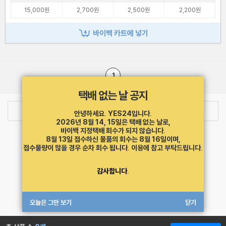
15,000원
2,700원
2,500원
2,200원
바이백 카트에 넣기
1
택배 없는 날 공지
로그인
최근 본 상품
주문/배송
안녕하세요. YES24입니다.
2026년 8월 14, 15일은 택배 없는 날로,
바이백 지정택배 회수가 되지 않습니다.
고객센터 1544-3800
티켓 1544-6399
중고샵 1566-4295
8월 13일 접수하신 물품의 회수는 8월 16일이며,
eBook 1:1문의/채팅상담
접수물량이 많을 경우 순차 회수 됩니다.
이용에 참고 부탁드립니다.
예스이십사(주) 사업자 정보
감사합니다.
이용약관
개인정보처리방침
청소년보호정책
PC버전
회사소개
거래처관계자께
도서홍보
광고
오늘은 그만 보기
닫기
Copyright © YES24 Corp. All Rights Reserved.
MATOM15