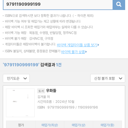
검색
ISBN으로 검색하시면 보다 정확한 결과가 나옵니다.
( - 하이픈 제외)
바이백 가능 여부 및 매입가는 재고 상황에 따라 변경됩니다.
매장 바이백 시 조회한 매입가와 매입여부는 실제와 다를 수 있습니다.
바이백 가능 매장 : 목동점, 수영점, 반월당점, 청주NC점
바이백 불가 매장 : 강서NC점, 구의점
게임타이틀은 매장바이백이 불가합니다.
바이백 게임타이틀 상품 보기
ISBN 불일치, 상태불량, 증정용은 판매불가
바이백 불가 상품
'9791190999199'
검색결과
1건
우화들
도서
김겨울 저
시간의흐름
|
2024년 10월
ISBN : 9791190999199 / 1190999196
정가
매입가(최상)
매입가(상)
매입가(중)