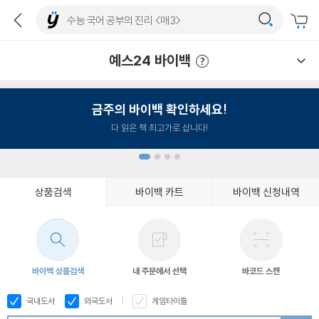
예스24 바이백
예스24 바이백 이용안내
금주의 바이백 확인하세요!
다 읽은 책 최고가로 삽니다!
상품검색
바이백 카트
바이백 신청내역
1
2
3
4
바이백 상품검색
내 주문에서 선택
바코드 스캔
국내도서
외국도서
게임타이틀