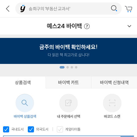
예스24 바이백
예스24 바이백 이용안내
금주의 바이백 확인하세요!
다 읽은 책 최고가로 삽니다!
상품검색
바이백 카트
바이백 신청내역
1
2
3
4
바이백 상품검색
내 주문에서 선택
바코드 스캔
국내도서
외국도서
게임타이틀