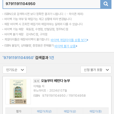
검색
ISBN으로 검색하시면 보다 정확한 결과가 나옵니다.
( - 하이픈 제외)
바이백 가능 여부 및 매입가는 재고 상황에 따라 변경됩니다.
매장 바이백 시 조회한 매입가와 매입여부는 실제와 다를 수 있습니다.
바이백 가능 매장 : 목동점, 수영점, 반월당점, 청주NC점
바이백 불가 매장 : 강서NC점, 구의점
게임타이틀은 매장바이백이 불가합니다.
바이백 게임타이틀 상품 보기
ISBN 불일치, 상태불량, 증정용은 판매불가
바이백 불가 상품
'9791191104950'
검색결과
1건
오늘부터 베란다 농부
도서
이해솔 저
유노라이프
|
2024년 07월
ISBN : 9791191104950 / 1191104958
정가
매입가(최상)
매입가(상)
매입가(중)