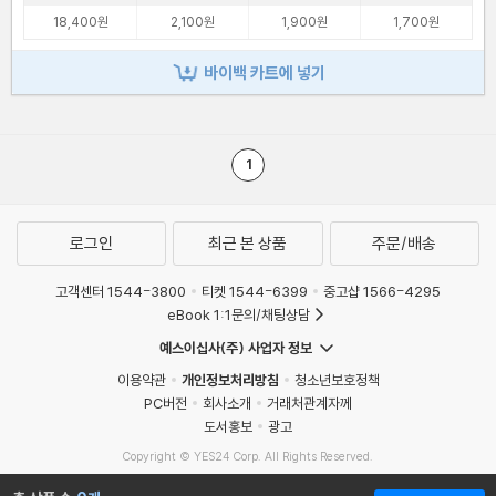
18,400원
2,100원
1,900원
1,700원
바이백 카트에 넣기
1
로그인
최근 본 상품
주문/배송
고객센터 1544-3800
티켓 1544-6399
중고샵 1566-4295
eBook 1:1문의/채팅상담
예스이십사(주) 사업자 정보
이용약관
개인정보처리방침
청소년보호정책
PC버전
회사소개
거래처관계자께
도서홍보
광고
Copyright © YES24 Corp. All Rights Reserved.
MATOM10