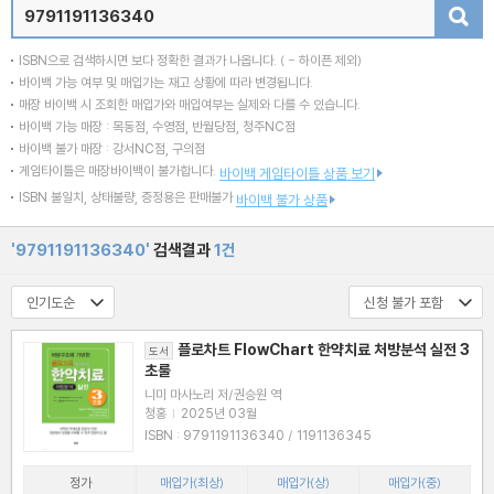
검색
ISBN으로 검색하시면 보다 정확한 결과가 나옵니다.
( - 하이픈 제외)
바이백 가능 여부 및 매입가는 재고 상황에 따라 변경됩니다.
매장 바이백 시 조회한 매입가와 매입여부는 실제와 다를 수 있습니다.
바이백 가능 매장 : 목동점, 수영점, 반월당점, 청주NC점
바이백 불가 매장 : 강서NC점, 구의점
게임타이틀은 매장바이백이 불가합니다.
바이백 게임타이틀 상품 보기
ISBN 불일치, 상태불량, 증정용은 판매불가
바이백 불가 상품
'9791191136340'
검색결과
1건
플로차트 FlowChart 한약치료 처방분석 실전 3
도서
초룰
니미 마사노리 저/권승원 역
청홍
|
2025년 03월
ISBN : 9791191136340 / 1191136345
정가
매입가(최상)
매입가(상)
매입가(중)