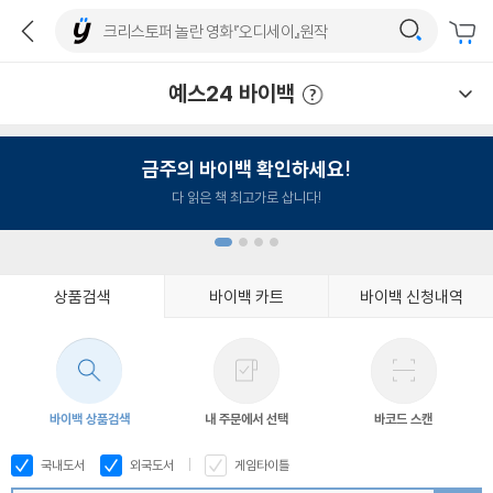
예스24 바이백
예스24 바이백 이용안내
금주의 바이백 확인하세요!
다 읽은 책 최고가로 삽니다!
상품검색
바이백 카트
바이백 신청내역
1
2
3
4
바이백 상품검색
내 주문에서 선택
바코드 스캔
국내도서
외국도서
게임타이틀