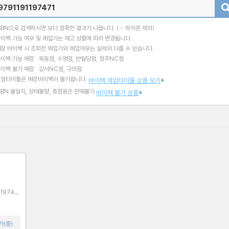
검색
SBN으로 검색하시면 보다 정확한 결과가 나옵니다.
( - 하이픈 제외)
이백 가능 여부 및 매입가는 재고 상황에 따라 변경됩니다.
장 바이백 시 조회한 매입가와 매입여부는 실제와 다를 수 있습니다.
이백 가능 매장 : 목동점, 수영점, 반월당점, 청주NC점
이백 불가 매장 : 강서NC점, 구의점
게임타이틀은 매장바이백이 불가합니다.
바이백 게임타이틀 상품 보기
SBN 불일치, 상태불량, 증정용은 판매불가
바이백 불가 상품
가(중)