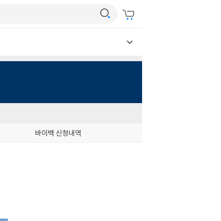
바이백 신청내역