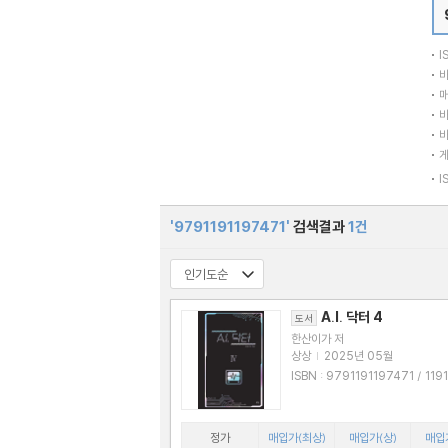
I
바
매
바
바
I
'9791191197471'
검색결과
1건
A.I. 닥터 4
도서
한산이가 저
상상
|
2025년 05월
ISBN : 9791191197471 / 119119747
6
정가
매입가(최상)
매입가(상)
매입