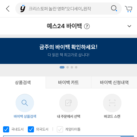
예스24 바이백
예스24 바이백 이용안내
금주의 바이백 확인하세요!
다 읽은 책 최고가로 삽니다!
상품검색
바이백 카트
바이백 신청내역
1
2
3
4
바이백 상품검색
내 주문에서 선택
바코드 스캔
국내도서
외국도서
게임타이틀