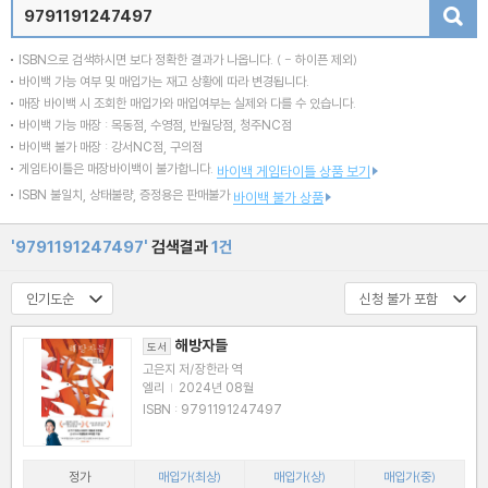
검색
ISBN으로 검색하시면 보다 정확한 결과가 나옵니다.
( - 하이픈 제외)
바이백 가능 여부 및 매입가는 재고 상황에 따라 변경됩니다.
매장 바이백 시 조회한 매입가와 매입여부는 실제와 다를 수 있습니다.
바이백 가능 매장 : 목동점, 수영점, 반월당점, 청주NC점
바이백 불가 매장 : 강서NC점, 구의점
게임타이틀은 매장바이백이 불가합니다.
바이백 게임타이틀 상품 보기
ISBN 불일치, 상태불량, 증정용은 판매불가
바이백 불가 상품
'9791191247497'
검색결과
1건
해방자들
도서
고은지 저/장한라 역
엘리
|
2024년 08월
ISBN : 9791191247497
정가
매입가(최상)
매입가(상)
매입가(중)